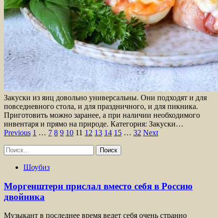
Закуски из яиц довольно универсальны. Они подходят и для
повседневного стола, и для праздничного, и для пикника.
Приготовить можно заранее, а при наличии необходимого
инвентаря и прямо на природе. Категория: Закуски…
Пагинация
Previous
1
…
7
8
9
10
11
12
13
14
15
…
32
Next
записей
Найти:
Шоубиз
Моргенштерн прислал вместо себя в Россию
двойника
Музыкант в последнее время ведет себя очень странно