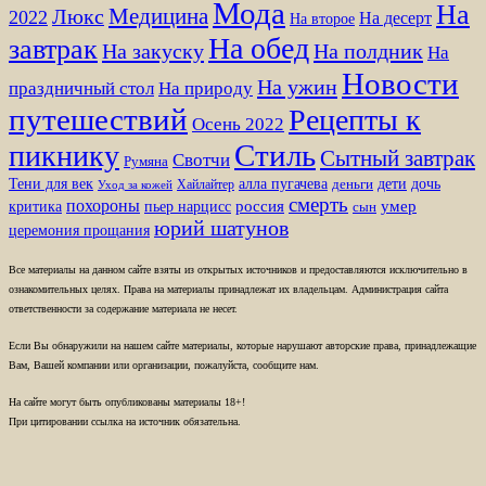
Мода
На
Медицина
Люкс
2022
На десерт
На второе
На обед
завтрак
На закуску
На полдник
На
Новости
На ужин
праздничный стол
На природу
путешествий
Рецепты к
Осень 2022
Стиль
пикнику
Сытный завтрак
Свотчи
Румяна
Тени для век
алла пугачева
дети
дочь
Хайлайтер
деньги
Уход за кожей
смерть
похороны
пьер нарцисс
россия
умер
критика
сын
юрий шатунов
церемония прощания
Все материалы на данном сайте взяты из открытых источников и предоставляются исключительно в
ознакомительных целях. Права на материалы принадлежат их владельцам. Администрация сайта
ответственности за содержание материала не несет.
Если Вы обнаружили на нашем сайте материалы, которые нарушают авторские права, принадлежащие
Вам, Вашей компании или организации, пожалуйста, сообщите нам.
На сайте могут быть опубликованы материалы 18+!
При цитировании ссылка на источник обязательна.