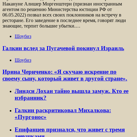
Накануне Алишер Моргенштерн (признан иностранным
агентом по решению Министерства юстиции РФ от
06.05.2022) позвал всех своих поклонников на встречу в
ресторане. Его заведение в последнее время, говорят люди
знающие, терпит большие убытки.…
Шоубиз
Галкин вслед за Пугачевой покинул Израиль
Шоубиз
Ирина Чериченко: «Я скучаю искренне по
своему сыну, который живет в другой стране».
Линдси Лохан тайно вышла замуж. Кто ее
избранник?
Галкин раскритиковал Михалкова:
«Пургонос»
Епифанцев признался, что живет с тремя
девушками