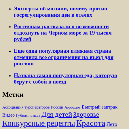
Эксперты объяснили, почему против
госрегулирования цен в отелях
Россиянам рассказали о возможности
отдохнуть на Черном море за 19 тысяч
рублей
Еще одна популярная пляжная страна
отменила все ограничения на въезд для
россиян
Названа самая популярная еда, которую
берут с собой в поезд
Метки
Быстрый завтрак
Ассоциация туроператоров России
Аэрофлот
Для детей
Здоровье
Видео
Губная помада
Красота
Конкурсные рецепты
Лето