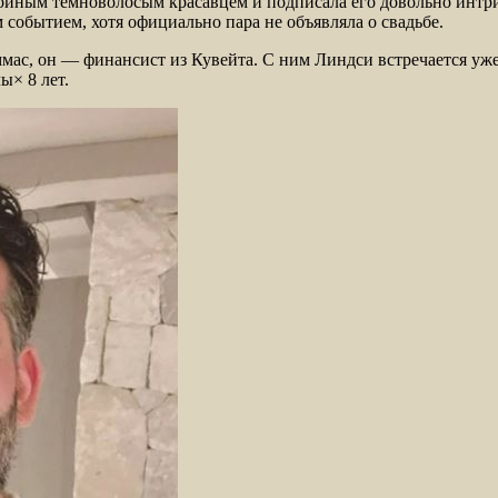
нойным темноволосым красавцем и подписала его довольно интр
 событием, хотя официально пара не объявляла о свадьбе.
мас, он — финансист из Кувейта. С ним Линдси встречается уже 
ы× 8 лет.