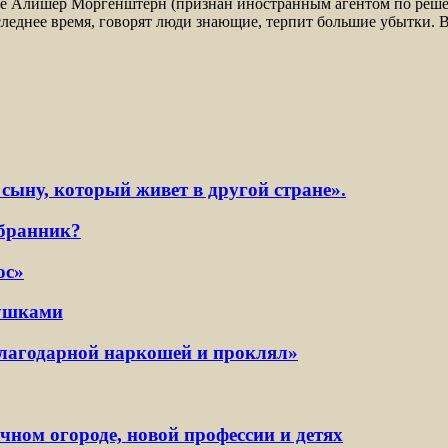
уне Алишер Моргенштерн (признан иностранным агентом по реше
оследнее время, говорят люди знающие, терпит большие убытки. 
сыну, который живет в другой стране».
збранник?
ос»
вушками
благодарной наркошей и проклял»
ном огороде, новой профессии и детях