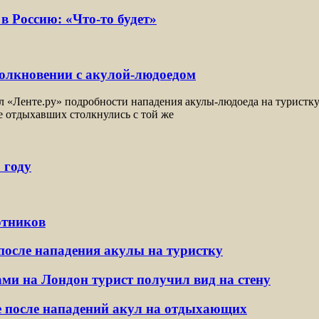
в Россию: «Что-то будет»
толкновении с акулой-людоедом
«Ленте.ру» подробности нападения акулы-людоеда на туристку. Ф
е отдыхавших столкнулись с той же
 году
отников
после нападения акулы на туристку
и на Лондон турист получил вид на стену
де после нападений акул на отдыхающих