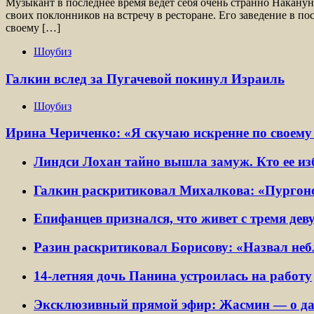
Музыкант в последнее время ведет себя очень странно Накан
своих поклонников на встречу в ресторане. Его заведение в п
своему […]
Шоубиз
Галкин вслед за Пугачевой покинул Израиль
Шоубиз
Ирина Чериченко: «Я скучаю искренне по своему 
Линдси Лохан тайно вышла замуж. Кто ее и
Галкин раскритиковал Михалкова: «Пургон
Епифанцев признался, что живет с тремя де
Разин раскритиковал Борисову: «Назвал не
14-летняя дочь Панина устроилась на работу
Эксклюзивный прямой эфир: Жасмин — о дач