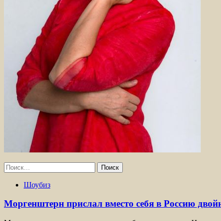
Найти:
Шоубиз
Моргенштерн прислал вместо себя в Россию двой