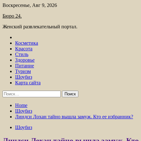
Skip
Воскресенье, Авг 9, 2026
to
Бюро 24.
content
Женский развлекательный портал.
Косметика
Красота
Стиль
Здоровье
Питание
Туризм
Шоубиз
Карта сайта
Найти:
Home
Шоубиз
Линдси Лохан тайно вышла замуж. Кто ее избранник?
Шоубиз
Линдси Лохан тайно вышла замуж. Кто 