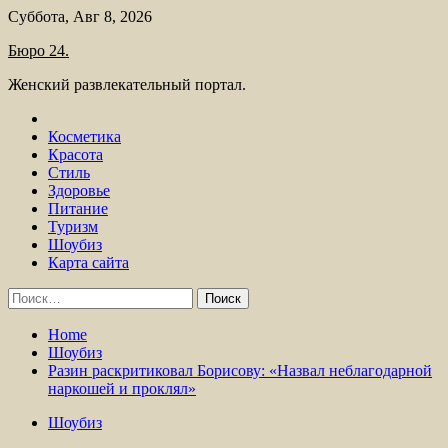
Skip
Суббота, Авг 8, 2026
to
Бюро 24.
content
Женский развлекательный портал.
Косметика
Красота
Стиль
Здоровье
Питание
Туризм
Шоубиз
Карта сайта
Найти:
Home
Шоубиз
Разин раскритиковал Борисову: «Назвал неблагодарной
наркошей и проклял»
Шоубиз