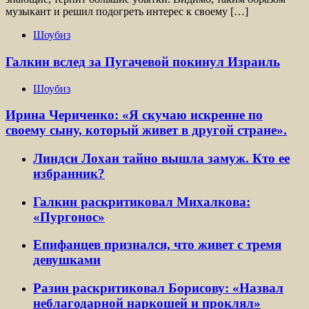
музыкант и решил подогреть интерес к своему […]
Шоубиз
Галкин вслед за Пугачевой покинул Израиль
Шоубиз
Ирина Чериченко: «Я скучаю искренне по
своему сыну, который живет в другой стране».
Линдси Лохан тайно вышла замуж. Кто ее
избранник?
Галкин раскритиковал Михалкова:
«Пургонос»
Епифанцев признался, что живет с тремя
девушками
Разин раскритиковал Борисову: «Назвал
неблагодарной наркошей и проклял»