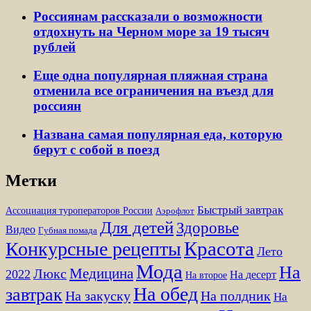
Россиянам рассказали о возможности
отдохнуть на Черном море за 19 тысяч
рублей
Еще одна популярная пляжная страна
отменила все ограничения на въезд для
россиян
Названа самая популярная еда, которую
берут с собой в поезд
Метки
Быстрый завтрак
Ассоциация туроператоров России
Аэрофлот
Для детей
Здоровье
Видео
Губная помада
Красота
Конкурсные рецепты
Лето
Мода
На
Медицина
Люкс
2022
На десерт
На второе
На обед
завтрак
На закуску
На полдник
На