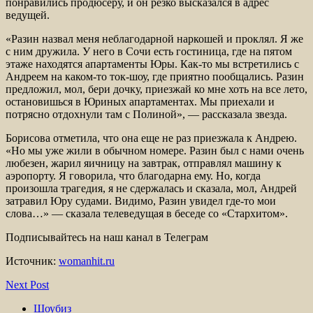
понравились продюсеру, и он резко высказался в адрес
ведущей.
«Разин назвал меня неблагодарной наркошей и проклял. Я же
с ним дружила. У него в Сочи есть гостиница, где на пятом
этаже находятся апартаменты Юры. Как-то мы встретились с
Андреем на каком-то ток-шоу, где приятно пообщались. Разин
предложил, мол, бери дочку, приезжай ко мне хоть на все лето,
остановишься в Юриных апартаментах. Мы приехали и
потрясно отдохнули там с Полиной», — рассказала звезда.
Борисова отметила, что она еще не раз приезжала к Андрею.
«Но мы уже жили в обычном номере. Разин был с нами очень
любезен, жарил яичницу на завтрак, отправлял машину к
аэропорту. Я говорила, что благодарна ему. Но, когда
произошла трагедия, я не сдержалась и сказала, мол, Андрей
затравил Юру судами. Видимо, Разин увидел где-то мои
слова…» — сказала телеведущая в беседе со «Стархитом».
Подписывайтесь на наш канал в Телеграм
Источник:
womanhit.ru
Next Post
Шоубиз