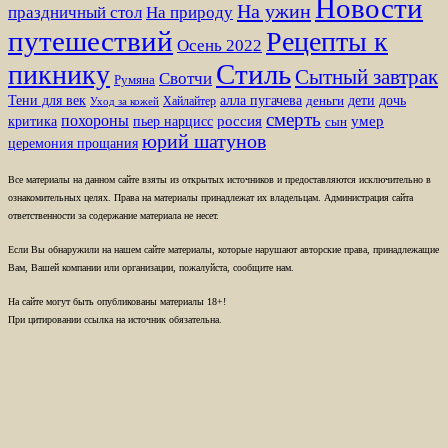
Новости
На ужин
праздничный стол
На природу
путешествий
Рецепты к
Осень 2022
Стиль
пикнику
Сытный завтрак
Свотчи
Румяна
Тени для век
алла пугачева
дети
дочь
Хайлайтер
деньги
Уход за кожей
смерть
похороны
пьер нарцисс
россия
умер
критика
сын
юрий шатунов
церемония прощания
Все материалы на данном сайте взяты из открытых источников и предоставляются исключительно в
ознакомительных целях. Права на материалы принадлежат их владельцам. Администрация сайта
ответственности за содержание материала не несет.
Если Вы обнаружили на нашем сайте материалы, которые нарушают авторские права, принадлежащие
Вам, Вашей компании или организации, пожалуйста, сообщите нам.
На сайте могут быть опубликованы материалы 18+!
При цитировании ссылка на источник обязательна.