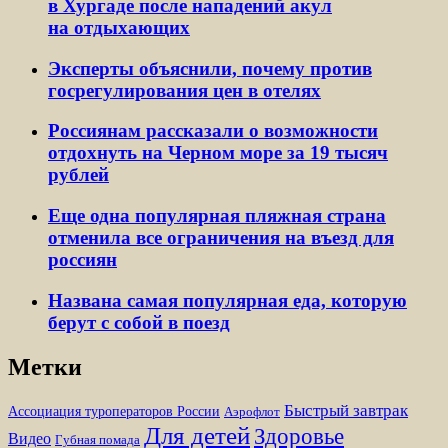
в Хургаде после нападений акул
на отдыхающих
Эксперты объяснили, почему против
госрегулирования цен в отелях
Россиянам рассказали о возможности
отдохнуть на Черном море за 19 тысяч
рублей
Еще одна популярная пляжная страна
отменила все ограничения на въезд для
россиян
Названа самая популярная еда, которую
берут с собой в поезд
Метки
Быстрый завтрак
Ассоциация туроператоров России
Аэрофлот
Для детей
Здоровье
Видео
Губная помада