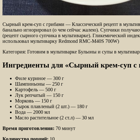
Сырный крем-суп с грибами — Классический рецепт в мультива
банально игнорировал (о чем сейчас жалею). Супчики получаю
(рецепт сырного супчика в мультиварке). Гликемический инде
использовал мультиварку Redmond RMC-M40S 700W)
Категория: Готовим в мультиварке Бульоны и супы в мультивар
Ингредиенты для «Сырный крем-суп с 
Филе куриное — 300 г
Шампиньоны — 250 г
Картофель — 500 г
Лук репчатый — 150 г
Морковь — 150 г
Сырок плавленый (2 шт.) — 180 г
Вода — 2000 мл
Масло растительное (2 ст.л) — 30 мл
Время приготовления:
70 минут
Количество порций:
10