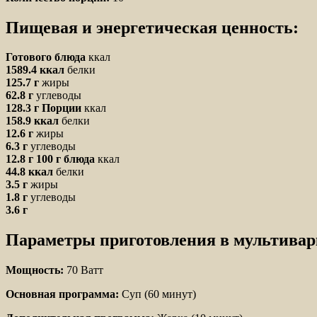
Пищевая и энергетическая ценность:
Готового блюда
ккал
1589.4 ккал
белки
125.7 г
жиры
62.8 г
углеводы
128.3 г
Порции
ккал
158.9 ккал
белки
12.6 г
жиры
6.3 г
углеводы
12.8 г
100 г блюда
ккал
44.8 ккал
белки
3.5 г
жиры
1.8 г
углеводы
3.6 г
Параметры приготовления в мультивар
Мощность:
70 Ватт
Основная программа:
Суп (60 минут)