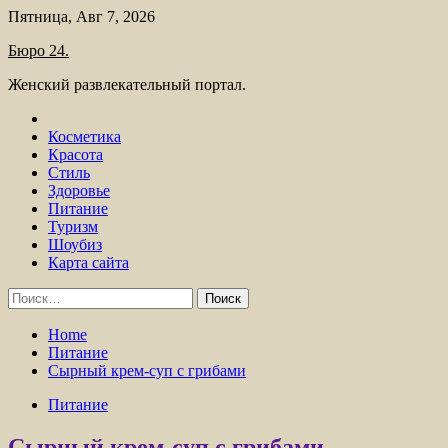
Skip
Пятница, Авг 7, 2026
to
Бюро 24.
content
Женский развлекательный портал.
Косметика
Красота
Стиль
Здоровье
Питание
Туризм
Шоубиз
Карта сайта
Найти:
Home
Питание
Сырный крем-суп с грибами
Питание
Сырный крем-суп с грибами