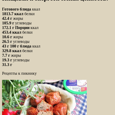
Готового блюда
ккал
1813.7 ккал
белки
42.4 г
жиры
105.9 г
углеводы
172.1 г
Порции
ккал
453.4 ккал
белки
10.6 г
жиры
26.5 г
углеводы
43 г
100 г блюда
ккал
329.8 ккал
белки
7.7 г
жиры
19.3 г
углеводы
31.3 г
Рецепты к пикнику