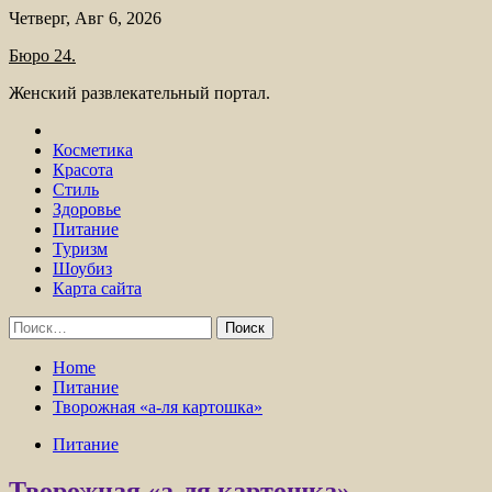
Skip
Четверг, Авг 6, 2026
to
Бюро 24.
content
Женский развлекательный портал.
Косметика
Красота
Стиль
Здоровье
Питание
Туризм
Шоубиз
Карта сайта
Найти:
Home
Питание
Творожная «а-ля картошка»
Питание
Творожная «а-ля картошка»