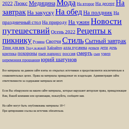
Мода
На
Медицина
Люкс
2022
На десерт
На второе
На обед
завтрак
На закуску
На полдник
На
Новости
На ужин
праздничный стол
На природу
путешествий
Рецепты к
Осень 2022
Стиль
пикнику
Сытный завтрак
Свотчи
Румяна
Тени для век
алла пугачева
дети
дочь
Хайлайтер
деньги
Уход за кожей
смерть
похороны
пьер нарцисс
россия
умер
критика
сын
юрий шатунов
церемония прощания
Все материалы на данном сайте взяты из открытых источников и предоставляются исключительно в
ознакомительных целях. Права на материалы принадлежат их владельцам. Администрация сайта
ответственности за содержание материала не несет.
Если Вы обнаружили на нашем сайте материалы, которые нарушают авторские права, принадлежащие
Вам, Вашей компании или организации, пожалуйста, сообщите нам.
На сайте могут быть опубликованы материалы 18+!
При цитировании ссылка на источник обязательна.