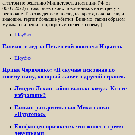
агентом по решению Министерства юстиции РФ от
06.05.2022) позвал всех своих поклонников на встречу в
ресторане. Его заведение в последнее время, говорят люди
знающие, терпит большие убытки. Видимо, таким образом
музыкант и решил подогреть интерес к своему […]
Шоубиз
Галкин вслед за Пугачевой покинул Израиль
Шоубиз
Ирина Чериченко: «Я скучаю искренне по
своему сыну, который живет в другой стране».
Линдси Лохан тайно вышла замуж. Кто ее
избранник?
Галкин раскритиковал Михалкова:
«Пургонос»
Епифанцев признался, что живет с тремя
девушками