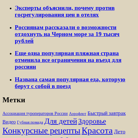
Эксперты объяснили, почему против
госрегулирования цен в отелях
Россиянам рассказали о возможности
отдохнуть на Черном море за 19 тысяч
рублей
Еще одна популярная пляжная страна
отменила все ограничения на въезд для
россиян
Названа самая популярная еда, которую
берут с собой в поезд
Метки
Быстрый завтрак
Ассоциация туроператоров России
Аэрофлот
Для детей
Здоровье
Видео
Губная помада
Красота
Конкурсные рецепты
Лето