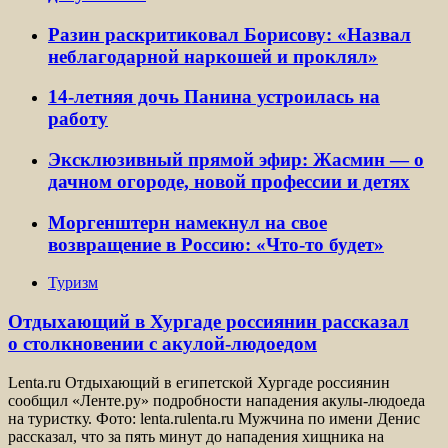
Разин раскритиковал Борисову: «Назвал
неблагодарной наркошей и проклял»
14-летняя дочь Панина устроилась на
работу
Эксклюзивный прямой эфир: Жасмин — о
дачном огороде, новой профессии и детях
Моргенштерн намекнул на свое
возвращение в Россию: «Что-то будет»
Туризм
Отдыхающий в Хургаде россиянин рассказал
о столкновении с акулой-людоедом
Lenta.ru Отдыхающий в египетской Хургаде россиянин
сообщил «Ленте.ру» подробности нападения акулы-людоеда
на туристку. Фото: lenta.rulenta.ru Мужчина по имени Денис
рассказал, что за пять минут до нападения хищника на