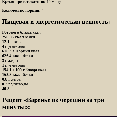
Время приготовления:
15 минут
Количество порций:
4
Пищевая и энергетическая ценность:
Готового блюда
ккал
2505.6 ккал
белки
12.1 г
жиры
4 г
углеводы
616.3 г
Порции
ккал
626.4 ккал
белки
3 г
жиры
1 г
углеводы
154.1 г
100 г блюда
ккал
163.8 ккал
белки
0.8 г
жиры
0.3 г
углеводы
40.3 г
Рецепт «Варенье из черешни за три
минуты»: