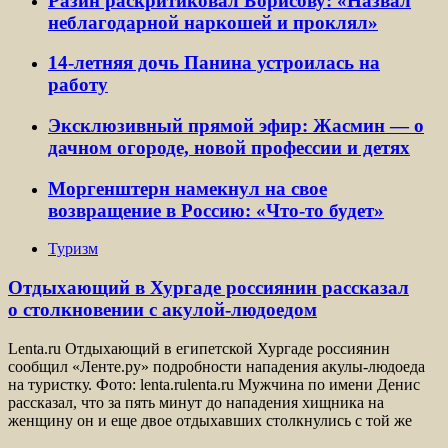
Разин раскритиковал Борисову: «Назвал
неблагодарной наркошей и проклял»
14-летняя дочь Панина устроилась на
работу
Эксклюзивный прямой эфир: Жасмин — о
дачном огороде, новой профессии и детях
Моргенштерн намекнул на свое
возвращение в Россию: «Что-то будет»
Туризм
Отдыхающий в Хургаде россиянин рассказал
о столкновении с акулой-людоедом
Lenta.ru Отдыхающий в египетской Хургаде россиянин
сообщил «Ленте.ру» подробности нападения акулы-людоеда
на туристку. Фото: lenta.rulenta.ru Мужчина по имени Денис
рассказал, что за пять минут до нападения хищника на
женщину он и еще двое отдыхавших столкнулись с той же