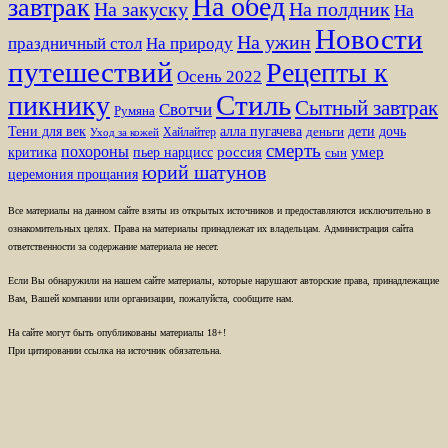
На обед
завтрак
На закуску
На полдник
На
Новости
На ужин
праздничный стол
На природу
путешествий
Рецепты к
Осень 2022
Стиль
пикнику
Сытный завтрак
Свотчи
Румяна
Тени для век
алла пугачева
дети
дочь
Хайлайтер
деньги
Уход за кожей
смерть
похороны
пьер нарцисс
россия
умер
критика
сын
юрий шатунов
церемония прощания
Все материалы на данном сайте взяты из открытых источников и предоставляются исключительно в
ознакомительных целях. Права на материалы принадлежат их владельцам. Администрация сайта
ответственности за содержание материала не несет.
Если Вы обнаружили на нашем сайте материалы, которые нарушают авторские права, принадлежащие
Вам, Вашей компании или организации, пожалуйста, сообщите нам.
На сайте могут быть опубликованы материалы 18+!
При цитировании ссылка на источник обязательна.