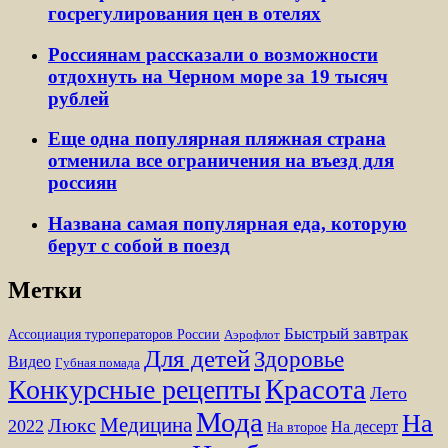
госрегулирования цен в отелях
Россиянам рассказали о возможности
отдохнуть на Черном море за 19 тысяч
рублей
Еще одна популярная пляжная страна
отменила все ограничения на въезд для
россиян
Названа самая популярная еда, которую
берут с собой в поезд
Метки
Быстрый завтрак
Ассоциация туроператоров России
Аэрофлот
Для детей
Здоровье
Видео
Губная помада
Красота
Конкурсные рецепты
Лето
Мода
На
Медицина
Люкс
2022
На десерт
На второе