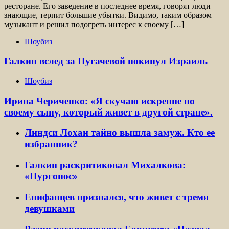
ресторане. Его заведение в последнее время, говорят люди
знающие, терпит большие убытки. Видимо, таким образом
музыкант и решил подогреть интерес к своему […]
Шоубиз
Галкин вслед за Пугачевой покинул Израиль
Шоубиз
Ирина Чериченко: «Я скучаю искренне по
своему сыну, который живет в другой стране».
Линдси Лохан тайно вышла замуж. Кто ее
избранник?
Галкин раскритиковал Михалкова:
«Пургонос»
Епифанцев признался, что живет с тремя
девушками