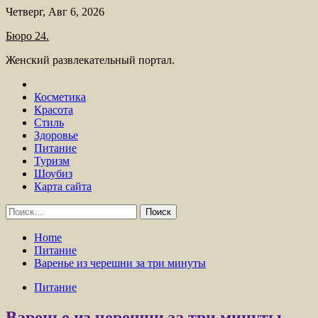
Skip
Четверг, Авг 6, 2026
to
Бюро 24.
content
Женский развлекательный портал.
Косметика
Красота
Стиль
Здоровье
Питание
Туризм
Шоубиз
Карта сайта
Найти:
Home
Питание
Варенье из черешни за три минуты
Питание
Варенье из черешни за три минуты