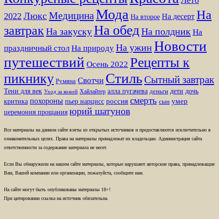
Лето
Мода
На
Медицина
Люкс
2022
На десерт
На второе
На обед
завтрак
На закуску
На полдник
На
Новости
На ужин
праздничный стол
На природу
путешествий
Рецепты к
Осень 2022
Стиль
пикнику
Сытный завтрак
Свотчи
Румяна
Тени для век
алла пугачева
дети
дочь
Хайлайтер
деньги
Уход за кожей
смерть
похороны
пьер нарцисс
россия
умер
критика
сын
юрий шатунов
церемония прощания
Все материалы на данном сайте взяты из открытых источников и предоставляются исключительно в
ознакомительных целях. Права на материалы принадлежат их владельцам. Администрация сайта
ответственности за содержание материала не несет.
Если Вы обнаружили на нашем сайте материалы, которые нарушают авторские права, принадлежащие
Вам, Вашей компании или организации, пожалуйста, сообщите нам.
На сайте могут быть опубликованы материалы 18+!
При цитировании ссылка на источник обязательна.