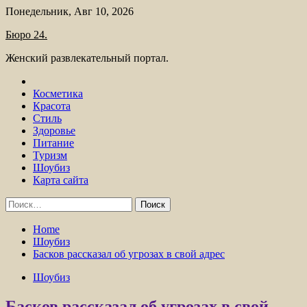
Skip
Понедельник, Авг 10, 2026
to
Бюро 24.
content
Женский развлекательный портал.
Косметика
Красота
Стиль
Здоровье
Питание
Туризм
Шоубиз
Карта сайта
Найти:
Home
Шоубиз
Басков рассказал об угрозах в свой адрес
Шоубиз
Басков рассказал об угрозах в свой