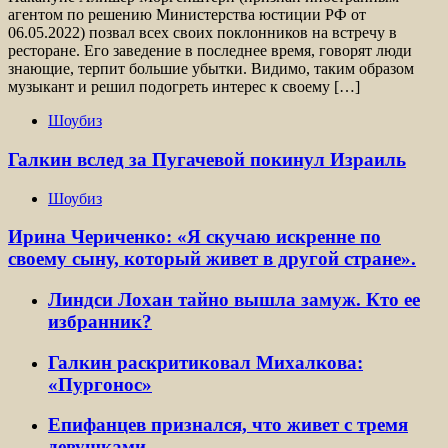
агентом по решению Министерства юстиции РФ от
06.05.2022) позвал всех своих поклонников на встречу в
ресторане. Его заведение в последнее время, говорят люди
знающие, терпит большие убытки. Видимо, таким образом
музыкант и решил подогреть интерес к своему […]
Шоубиз
Галкин вслед за Пугачевой покинул Израиль
Шоубиз
Ирина Чериченко: «Я скучаю искренне по
своему сыну, который живет в другой стране».
Линдси Лохан тайно вышла замуж. Кто ее
избранник?
Галкин раскритиковал Михалкова:
«Пургонос»
Епифанцев признался, что живет с тремя
девушками