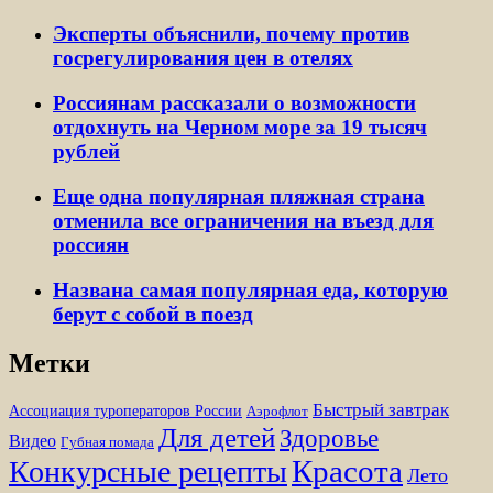
Эксперты объяснили, почему против
госрегулирования цен в отелях
Россиянам рассказали о возможности
отдохнуть на Черном море за 19 тысяч
рублей
Еще одна популярная пляжная страна
отменила все ограничения на въезд для
россиян
Названа самая популярная еда, которую
берут с собой в поезд
Метки
Быстрый завтрак
Ассоциация туроператоров России
Аэрофлот
Для детей
Здоровье
Видео
Губная помада
Красота
Конкурсные рецепты
Лето