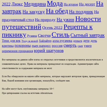
Мода
На
Медицина
Люкс
2022
На десерт
На второе
На обед
завтрак
На закуску
На полдник
На
Новости
На ужин
праздничный стол
На природу
путешествий
Рецепты к
Осень 2022
Стиль
пикнику
Сытный завтрак
Свотчи
Румяна
Тени для век
алла пугачева
дети
дочь
Хайлайтер
деньги
Уход за кожей
смерть
похороны
пьер нарцисс
россия
умер
критика
сын
юрий шатунов
церемония прощания
Все материалы на данном сайте взяты из открытых источников и предоставляются исключительно в
ознакомительных целях. Права на материалы принадлежат их владельцам. Администрация сайта
ответственности за содержание материала не несет.
Если Вы обнаружили на нашем сайте материалы, которые нарушают авторские права, принадлежащие
Вам, Вашей компании или организации, пожалуйста, сообщите нам.
На сайте могут быть опубликованы материалы 18+!
При цитировании ссылка на источник обязательна.