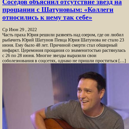
Соседов объяснил отсутствие звезд на
прощании с Шатуновым: «Коллеги
относились к нему так себе»
Ср Июн 29 , 2022
Часть праха Юрия решили развеять над озером, где он любил
рыбачить Юрий Шатунов Певца Юрия Шатунова не стало 23
июня. Ему было 48 лет. Причиной смерти стал обширный
инфаркт. Церемония прощания со знаменитостью растянулась
с 26 по 28 июня. Многие звезды выразили свои
соболезнования в соцсетях, однако не пришли проститься […]