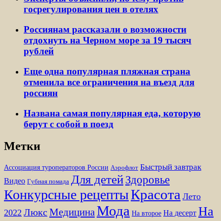
госрегулирования цен в отелях
Россиянам рассказали о возможности
отдохнуть на Черном море за 19 тысяч
рублей
Еще одна популярная пляжная страна
отменила все ограничения на въезд для
россиян
Названа самая популярная еда, которую
берут с собой в поезд
Метки
Быстрый завтрак
Ассоциация туроператоров России
Аэрофлот
Для детей
Здоровье
Видео
Губная помада
Красота
Конкурсные рецепты
Лето
Мода
На
Медицина
Люкс
2022
На десерт
На второе