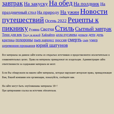
На обед
завтрак
На закуску
На полдник
На
Новости
На ужин
праздничный стол
На природу
путешествий
Рецепты к
Осень 2022
Стиль
пикнику
Сытный завтрак
Свотчи
Румяна
Тени для век
алла пугачева
дети
дочь
Хайлайтер
деньги
Уход за кожей
смерть
похороны
пьер нарцисс
россия
умер
критика
сын
юрий шатунов
церемония прощания
Все материалы на данном сайте взяты из открытых источников и предоставляются исключительно в
ознакомительных целях. Права на материалы принадлежат их владельцам. Администрация сайта
ответственности за содержание материала не несет.
Если Вы обнаружили на нашем сайте материалы, которые нарушают авторские права, принадлежащие
Вам, Вашей компании или организации, пожалуйста, сообщите нам.
На сайте могут быть опубликованы материалы 18+!
При цитировании ссылка на источник обязательна.