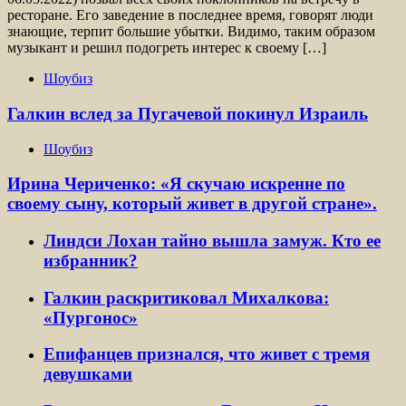
ресторане. Его заведение в последнее время, говорят люди
знающие, терпит большие убытки. Видимо, таким образом
музыкант и решил подогреть интерес к своему […]
Шоубиз
Галкин вслед за Пугачевой покинул Израиль
Шоубиз
Ирина Чериченко: «Я скучаю искренне по
своему сыну, который живет в другой стране».
Линдси Лохан тайно вышла замуж. Кто ее
избранник?
Галкин раскритиковал Михалкова:
«Пургонос»
Епифанцев признался, что живет с тремя
девушками