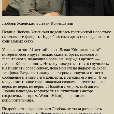
Любовь Успенская и Леван Кбилашвили
Певица Любовь Успенская поделилась трагической новостью:
скончался ее фаворит. Подробностями артистка поделилась в
социальных сетях.
Ушел из жизни 31-летний певец Леван Кбилашвили. «Я
потеряла моего друга, можно сказать, брата, молодого,
талантливого, подающего большие надежды артиста —
Левана Кбилашвили… Не могу поверить, что это случилось,
и я пишу эти слова сейчас, пока мои слезы падают на экран
телефона. Ведь еще накануне вечером я получила от него
сообщение и видео с его концерта, а сегодня его нет… Я не
могу описать свое горе никакими словами… пустота…. не
верю, не верю, не верю… Покойся с миром, мой ангел.
Люблю навсегда» (орфография и пунктуация автора
сохранены, — прим. WomanHit.ru), — написала
исполнительница.
Подробности случившегося Любовь не стала раскрывать.
Однако известно, что Леван умер во сне из-за остановки