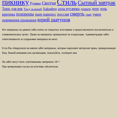
Стиль
пикнику
Сытный завтрак
Свотчи
Румяна
Тени для век
алла пугачева
дети
дочь
Хайлайтер
деньги
Уход за кожей
смерть
похороны
пьер нарцисс
россия
умер
критика
сын
юрий шатунов
церемония прощания
Все материалы на данном сайте взяты из открытых источников и предоставляются исключительно в
ознакомительных целях. Права на материалы принадлежат их владельцам. Администрация сайта
ответственности за содержание материала не несет.
Если Вы обнаружили на нашем сайте материалы, которые нарушают авторские права, принадлежащие
Вам, Вашей компании или организации, пожалуйста, сообщите нам.
На сайте могут быть опубликованы материалы 18+!
При цитировании ссылка на источник обязательна.