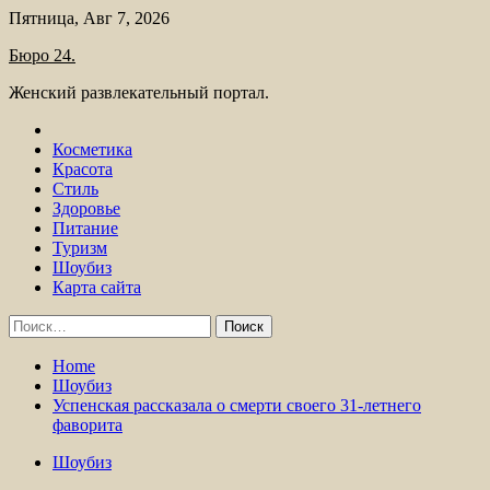
Skip
Пятница, Авг 7, 2026
to
Бюро 24.
content
Женский развлекательный портал.
Косметика
Красота
Стиль
Здоровье
Питание
Туризм
Шоубиз
Карта сайта
Найти:
Home
Шоубиз
Успенская рассказала о смерти своего 31-летнего
фаворита
Шоубиз