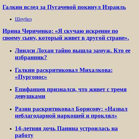
Галкин вслед за Пугачевой покинул Израиль
Шоубиз
Ирина Чериченко: «Я скучаю искренне по
своему сыну, который живет в другой стране».
Линдси Лохан тайно вышла замуж. Кто ее
избранник?
Галкин раскритиковал Михалкова:
«Пургонос»
Епифанцев признался, что живет с тремя
девушками
Разин раскритиковал Борисову: «Назвал
неблагодарной наркошей и проклял»
14-летняя дочь Панина устроилась на
работу