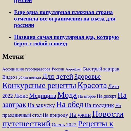
рублей
Еще одна популярная пляжная страна
отменила все ограничения на въезд для
россиян
Названа самая популярная еда, которую
берут с собой в поезд
Метки
Быстрый завтрак
Ассоциация туроператоров России
Аэрофлот
Для детей
Здоровье
Видео
Губная помада
Красота
Конкурсные рецепты
Лето
Мода
На
Медицина
Люкс
2022
На десерт
На второе
На обед
завтрак
На закуску
На полдник
На
Новости
На ужин
праздничный стол
На природу
путешествий
Рецепты к
Осень 2022