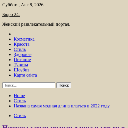
Skip
Суббота, Авг 8, 2026
to
Бюро 24.
content
Женский развлекательный портал.
Косметика
Красота
Стиль
Здоровье
Питание
Туризм
Шоубиз
Карта сайта
Найти:
Home
Стиль
Названа самая модная длина платьев в 2022 году
Стиль
Названа самая модная длина платьев в