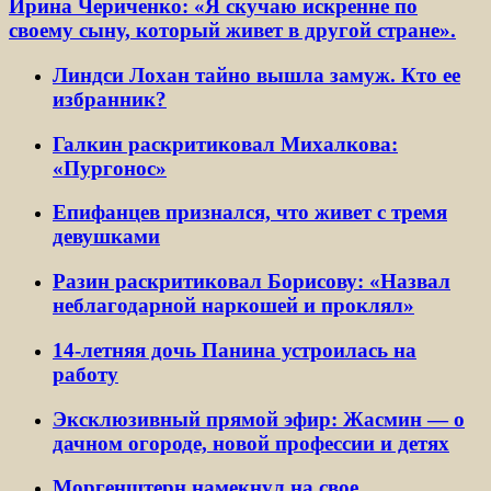
Ирина Чериченко: «Я скучаю искренне по
своему сыну, который живет в другой стране».
Линдси Лохан тайно вышла замуж. Кто ее
избранник?
Галкин раскритиковал Михалкова:
«Пургонос»
Епифанцев признался, что живет с тремя
девушками
Разин раскритиковал Борисову: «Назвал
неблагодарной наркошей и проклял»
14-летняя дочь Панина устроилась на
работу
Эксклюзивный прямой эфир: Жасмин — о
дачном огороде, новой профессии и детях
Моргенштерн намекнул на свое