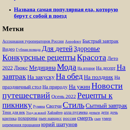
Названа самая популярная еда, которую
берут с собой в поезд
Метки
Быстрый завтрак
Ассоциация туроператоров России
Аэрофлот
Для детей
Здоровье
Видео
Губная помада
Красота
Конкурсные рецепты
Лето
Мода
На
Медицина
Люкс
2022
На десерт
На второе
На обед
завтрак
На закуску
На полдник
На
Новости
На ужин
праздничный стол
На природу
путешествий
Рецепты к
Осень 2022
Стиль
пикнику
Сытный завтрак
Свотчи
Румяна
Тени для век
алла пугачева
дети
дочь
Хайлайтер
деньги
Уход за кожей
смерть
похороны
пьер нарцисс
россия
умер
критика
сын
юрий шатунов
церемония прощания