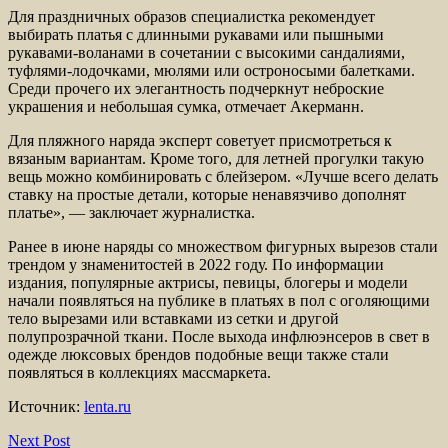
Для праздничных образов специалистка рекомендует
выбирать платья с длинными рукавами или пышными
рукавами-воланами в сочетании с высокими сандалиями,
туфлями-лодочками, мюлями или остроносыми балетками.
Среди прочего их элегантность подчеркнут неброские
украшения и небольшая сумка, отмечает Акерманн.
Для пляжного наряда эксперт советует присмотреться к
вязаным вариантам. Кроме того, для летней прогулки такую
вещь можно комбинировать с блейзером. «Лучше всего делать
ставку на простые детали, которые ненавязчиво дополнят
платье», — заключает журналистка.
Ранее в июне наряды со множеством фигурных вырезов стали
трендом у знаменитостей в 2022 году. По информации
издания, популярные актрисы, певицы, блогеры и модели
начали появляться на публике в платьях в пол с оголяющими
тело вырезами или вставками из сетки и другой
полупрозрачной ткани. После выхода инфлюэнсеров в свет в
одежде люксовых брендов подобные вещи также стали
появляться в коллекциях массмаркета.
Источник:
lenta.ru
Next Post