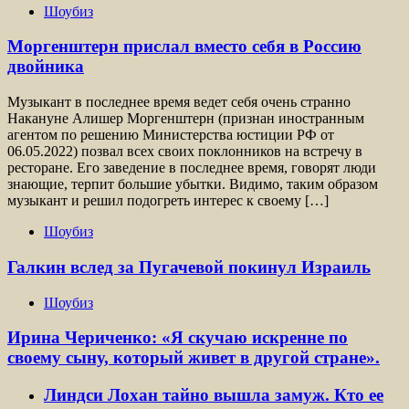
Шоубиз
Моргенштерн прислал вместо себя в Россию
двойника
Музыкант в последнее время ведет себя очень странно
Накануне Алишер Моргенштерн (признан иностранным
агентом по решению Министерства юстиции РФ от
06.05.2022) позвал всех своих поклонников на встречу в
ресторане. Его заведение в последнее время, говорят люди
знающие, терпит большие убытки. Видимо, таким образом
музыкант и решил подогреть интерес к своему […]
Шоубиз
Галкин вслед за Пугачевой покинул Израиль
Шоубиз
Ирина Чериченко: «Я скучаю искренне по
своему сыну, который живет в другой стране».
Линдси Лохан тайно вышла замуж. Кто ее