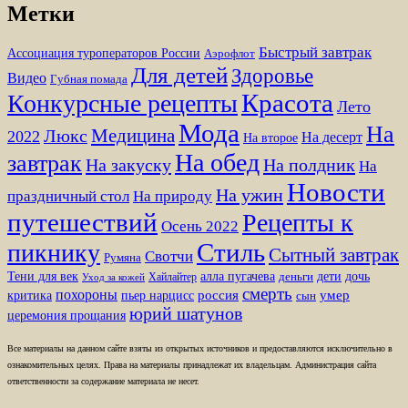
Метки
Быстрый завтрак
Ассоциация туроператоров России
Аэрофлот
Для детей
Здоровье
Видео
Губная помада
Красота
Конкурсные рецепты
Лето
Мода
На
Медицина
Люкс
2022
На десерт
На второе
На обед
завтрак
На закуску
На полдник
На
Новости
На ужин
праздничный стол
На природу
путешествий
Рецепты к
Осень 2022
Стиль
пикнику
Сытный завтрак
Свотчи
Румяна
Тени для век
алла пугачева
дети
дочь
Хайлайтер
деньги
Уход за кожей
смерть
похороны
пьер нарцисс
россия
умер
критика
сын
юрий шатунов
церемония прощания
Все материалы на данном сайте взяты из открытых источников и предоставляются исключительно в
ознакомительных целях. Права на материалы принадлежат их владельцам. Администрация сайта
ответственности за содержание материала не несет.