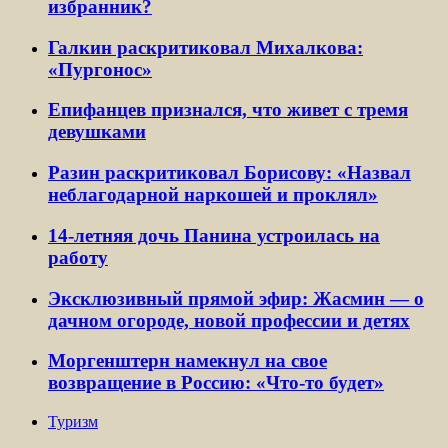
избранник?
Галкин раскритиковал Михалкова:
«Пургонос»
Епифанцев признался, что живет с тремя
девушками
Разин раскритиковал Борисову: «Назвал
неблагодарной наркошей и проклял»
14-летняя дочь Панина устроилась на
работу
Эксклюзивный прямой эфир: Жасмин — о
дачном огороде, новой профессии и детях
Моргенштерн намекнул на свое
возвращение в Россию: «Что-то будет»
Туризм