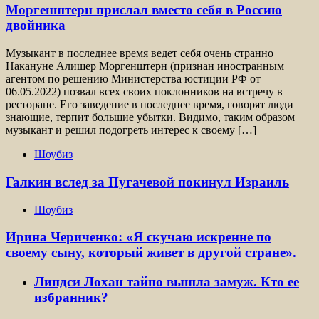
Моргенштерн прислал вместо себя в Россию
двойника
Музыкант в последнее время ведет себя очень странно
Накануне Алишер Моргенштерн (признан иностранным
агентом по решению Министерства юстиции РФ от
06.05.2022) позвал всех своих поклонников на встречу в
ресторане. Его заведение в последнее время, говорят люди
знающие, терпит большие убытки. Видимо, таким образом
музыкант и решил подогреть интерес к своему […]
Шоубиз
Галкин вслед за Пугачевой покинул Израиль
Шоубиз
Ирина Чериченко: «Я скучаю искренне по
своему сыну, который живет в другой стране».
Линдси Лохан тайно вышла замуж. Кто ее
избранник?