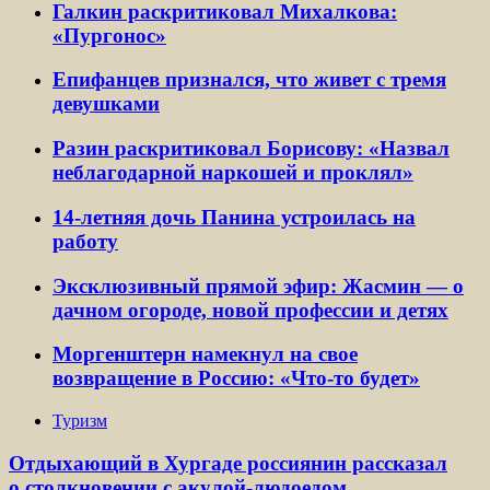
Галкин раскритиковал Михалкова:
«Пургонос»
Епифанцев признался, что живет с тремя
девушками
Разин раскритиковал Борисову: «Назвал
неблагодарной наркошей и проклял»
14-летняя дочь Панина устроилась на
работу
Эксклюзивный прямой эфир: Жасмин — о
дачном огороде, новой профессии и детях
Моргенштерн намекнул на свое
возвращение в Россию: «Что-то будет»
Туризм
Отдыхающий в Хургаде россиянин рассказал
о столкновении с акулой-людоедом