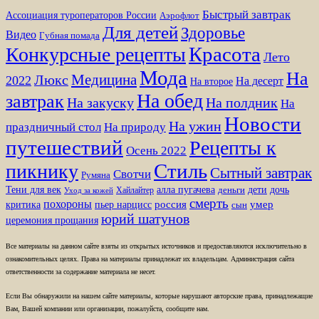
Быстрый завтрак
Ассоциация туроператоров России
Аэрофлот
Для детей
Здоровье
Видео
Губная помада
Красота
Конкурсные рецепты
Лето
Мода
На
Медицина
Люкс
2022
На десерт
На второе
На обед
завтрак
На закуску
На полдник
На
Новости
На ужин
праздничный стол
На природу
путешествий
Рецепты к
Осень 2022
Стиль
пикнику
Сытный завтрак
Свотчи
Румяна
Тени для век
алла пугачева
дети
дочь
Хайлайтер
деньги
Уход за кожей
смерть
похороны
пьер нарцисс
россия
умер
критика
сын
юрий шатунов
церемония прощания
Все материалы на данном сайте взяты из открытых источников и предоставляются исключительно в
ознакомительных целях. Права на материалы принадлежат их владельцам. Администрация сайта
ответственности за содержание материала не несет.
Если Вы обнаружили на нашем сайте материалы, которые нарушают авторские права, принадлежащие
Вам, Вашей компании или организации, пожалуйста, сообщите нам.