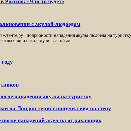
в Россию: «Что-то будет»
толкновении с акулой-людоедом
«Ленте.ру» подробности нападения акулы-людоеда на туристку. Ф
е отдыхавших столкнулись с той же
 году
отников
после нападения акулы на туристку
и на Лондон турист получил вид на стену
де после нападений акул на отдыхающих