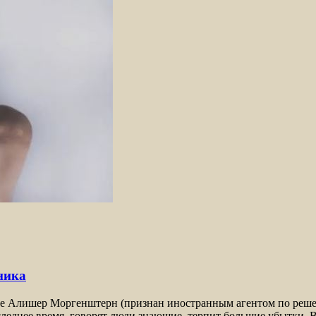
ника
уне Алишер Моргенштерн (признан иностранным агентом по реше
оследнее время, говорят люди знающие, терпит большие убытки. 