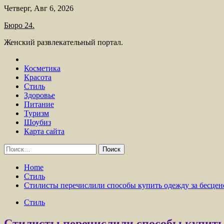
Skip
Четверг, Авг 6, 2026
to
Бюро 24.
content
Женский развлекательный портал.
Косметика
Красота
Стиль
Здоровье
Питание
Туризм
Шоубиз
Карта сайта
Найти:
Home
Стиль
Стилисты перечислили способы купить одежду за бесцен
Стиль
Стилисты перечислили способы купить 