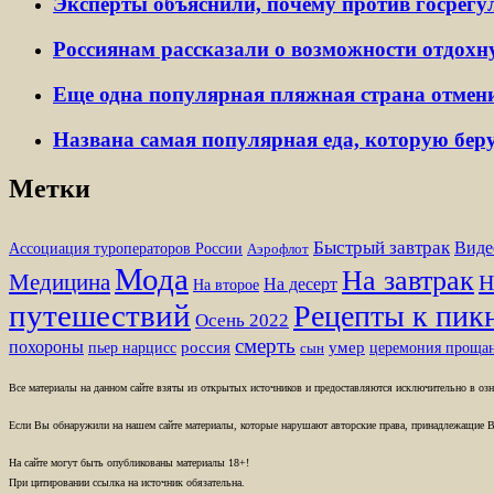
Эксперты объяснили, почему против госрегу
Россиянам рассказали о возможности отдохну
Еще одна популярная пляжная страна отмени
Названа самая популярная еда, которую берут
Метки
Быстрый завтрак
Виде
Ассоциация туроператоров России
Аэрофлот
Мода
На завтрак
Медицина
Н
На десерт
На второе
путешествий
Рецепты к пик
Осень 2022
смерть
похороны
пьер нарцисс
россия
умер
церемония проща
сын
Все материалы на данном сайте взяты из открытых источников и предоставляются исключительно в озна
Если Вы обнаружили на нашем сайте материалы, которые нарушают авторские права, принадлежащие В
На сайте могут быть опубликованы материалы 18+!
При цитировании ссылка на источник обязательна.