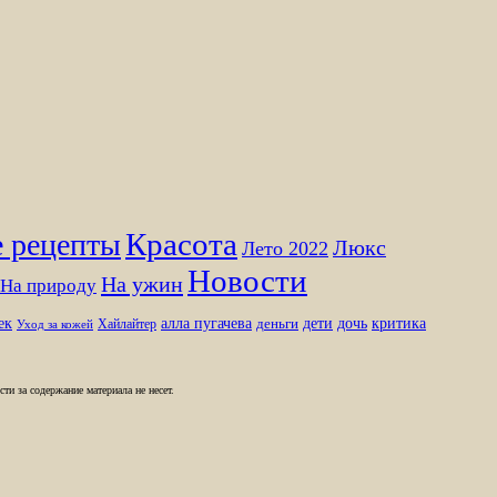
Красота
 рецепты
Люкс
Лето 2022
Новости
На ужин
На природу
ек
алла пугачева
дети
дочь
критика
Хайлайтер
деньги
Уход за кожей
и за содержание материала не несет.