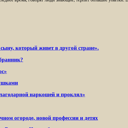
сыну, который живет в другой стране».
збранник?
ос»
вушками
благодарной наркошей и проклял»
ном огороде, новой профессии и детях