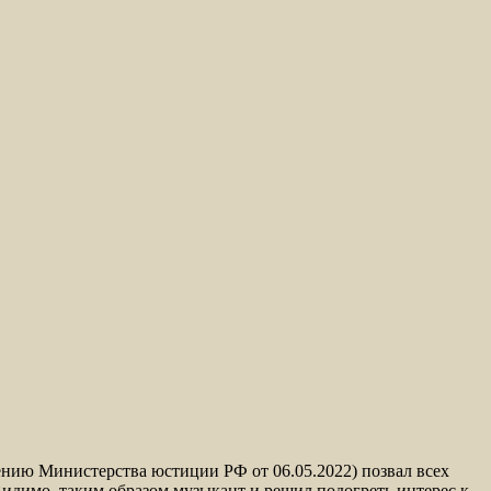
нию Министерства юстиции РФ от 06.05.2022) позвал всех
Видимо, таким образом музыкант и решил подогреть интерес к