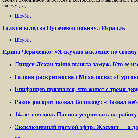
своему […]
Шоубиз
Галкин вслед за Пугачевой покинул Израиль
Шоубиз
Ирина Чериченко: «Я скучаю искренне по своему 
Линдси Лохан тайно вышла замуж. Кто ее и
Галкин раскритиковал Михалкова: «Пургон
Епифанцев признался, что живет с тремя де
Разин раскритиковал Борисову: «Назвал не
14-летняя дочь Панина устроилась на работу
Эксклюзивный прямой эфир: Жасмин — о дач