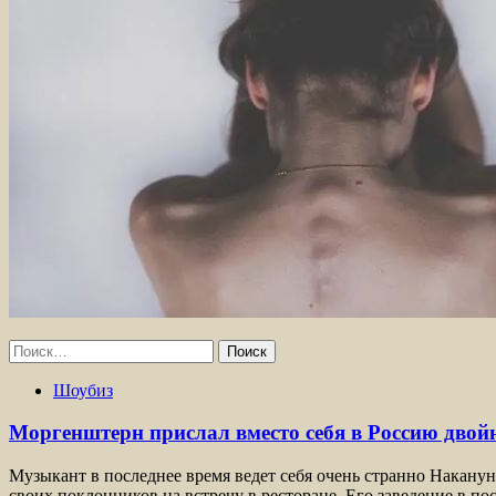
Найти:
Шоубиз
Моргенштерн прислал вместо себя в Россию двой
Музыкант в последнее время ведет себя очень странно Накан
своих поклонников на встречу в ресторане. Его заведение в п