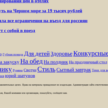
лирования цен в отелях
ть на Черном море за 19 тысяч рублей
ла все ограничения на въезд для россиян
 с собой в поезд
Конкурсные
Для детей
Здоровье
о
Губная помада
На обед
а закуску
На полдник
На праздничный стол
Стиль
нику
Сытный завтрак
Свотчи
Тени для в
Румяна
юрий шатунов
ния
комительных целях. Права на материалы принадлежат их владельцам. Администрация сайта ответственност
ам, Вашей компании или организации, пожалуйста, сообщите нам.