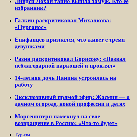
Линдси Лохан тайно вышла замуж. Кто ее
избранник?
Галкин раскритиковал Михалкова:
«Пургонос»
Епифанцев признался, что живет с тремя
девушками
Разин раскритиковал Борисову: «Назвал
неблагодарной наркошей и проклял»
14-летняя дочь Панина устроилась на
работу
Эксклюзивный прямой эфир: Жасмин — о
дачном огороде, новой профессии и детях
Моргенштерн намекнул на свое
возвращение в Россию: «Что-то будет»
Туризм