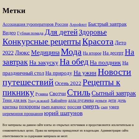
Метки
Быстрый завтрак
Ассоциация туроператоров России
Аэрофлот
Для детей
Здоровье
Видео
Губная помада
Красота
Конкурсные рецепты
Лето
Мода
На
Медицина
Люкс
2022
На десерт
На второе
На обед
завтрак
На закуску
На полдник
На
Новости
На ужин
праздничный стол
На природу
путешествий
Рецепты к
Осень 2022
Стиль
пикнику
Сытный завтрак
Свотчи
Румяна
Тени для век
алла пугачева
дети
дочь
Хайлайтер
деньги
Уход за кожей
смерть
похороны
пьер нарцисс
россия
умер
критика
сын
юрий шатунов
церемония прощания
Все материалы на данном сайте взяты из открытых источников и предоставляются исключительно в
ознакомительных целях. Права на материалы принадлежат их владельцам. Администрация сайта
ответственности за содержание материала не несет.