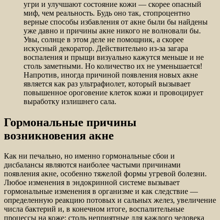
угри и улучшают состояние кожи — скорее опасный
миф, чем реальность. Будь оно так, стопроцентно
верные способы избавления от акне были бы найдены
уже давно и причины акне никого не волновали бы.
Увы, солнце в этом деле не помощник, а скорее
искусный декоратор. Действительно из-за загара
воспаления и прыщи визуально кажутся меньше и не
столь заметными. Но количество их не уменьшается!
Напротив, иногда причиной появления новых акне
является как раз ультрафиолет, который вызывает
повышенное ороговение клеток кожи и провоцирует
выработку излишнего сала.
Гормональные причины
возникновения акне
Как ни печально, но именно гормональные сбои и
дисбалансы являются наиболее частыми причинами
появления акне, особенно тяжелой формы угревой болезни.
Любое изменения в эндокринной системе вызывает
гормональные изменения в организме и как следствие —
определенную реакцию потовых и сальных желез, увеличение
числа бактерий и, в конечном итоге, воспалительные
процессы на коже: столь неприятные для каждого человека