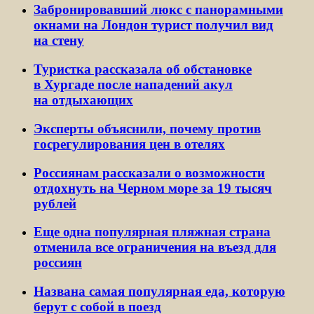
Забронировавший люкс с панорамными
окнами на Лондон турист получил вид
на стену
Туристка рассказала об обстановке
в Хургаде после нападений акул
на отдыхающих
Эксперты объяснили, почему против
госрегулирования цен в отелях
Россиянам рассказали о возможности
отдохнуть на Черном море за 19 тысяч
рублей
Еще одна популярная пляжная страна
отменила все ограничения на въезд для
россиян
Названа самая популярная еда, которую
берут с собой в поезд