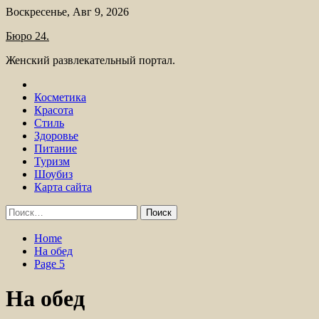
Skip
Воскресенье, Авг 9, 2026
to
Бюро 24.
content
Женский развлекательный портал.
Косметика
Красота
Стиль
Здоровье
Питание
Туризм
Шоубиз
Карта сайта
Найти:
Home
На обед
Page 5
На обед