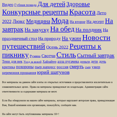
Для детей
Здоровье
Видео
Губная помада
Красота
Конкурсные рецепты
Лето
Мода
На
Медицина
Люкс
2022
На десерт
На второе
На обед
завтрак
На закуску
На полдник
На
Новости
На ужин
праздничный стол
На природу
путешествий
Рецепты к
Осень 2022
Стиль
пикнику
Сытный завтрак
Свотчи
Румяна
Тени для век
алла пугачева
дети
дочь
Хайлайтер
деньги
Уход за кожей
смерть
похороны
пьер нарцисс
россия
умер
критика
сын
юрий шатунов
церемония прощания
Все материалы на данном сайте взяты из открытых источников и предоставляются исключительно в
ознакомительных целях. Права на материалы принадлежат их владельцам. Администрация сайта
ответственности за содержание материала не несет.
Если Вы обнаружили на нашем сайте материалы, которые нарушают авторские права, принадлежащие
Вам, Вашей компании или организации, пожалуйста, сообщите нам.
На сайте могут быть опубликованы материалы 18+!