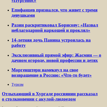
«Пургонос»
Епифанцев признался, что живет с тремя
девушками
Разин раскритиковал Борисову: «Назвал
неблагодарной наркошей и проклял»
14-летняя дочь Панина устроилась на
работу
Эксклюзивный прямой эфир: Жасмин — о
дачном огороде, новой профессии и детях
Моргенштерн намекнул на свое
возвращение в Россию: «Что-то будет»
Туризм
Отдыхающий в Хургаде россиянин рассказал
о столкновении с акулой-людоедом