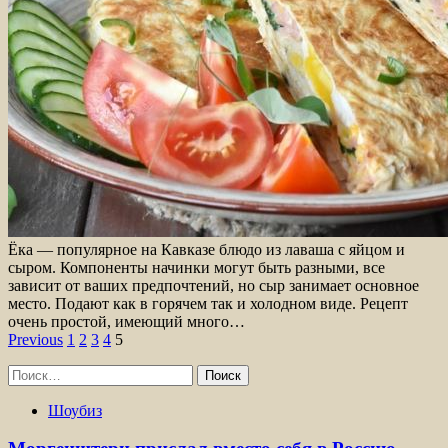
Ёка — популярное на Кавказе блюдо из лаваша с яйцом и
сыром. Компоненты начинки могут быть разными, все
зависит от ваших предпочтений, но сыр занимает основное
место. Подают как в горячем так и холодном виде. Рецепт
очень простой, имеющий много…
Пагинация
Previous
1
2
3
4
5
записей
Найти:
Шоубиз