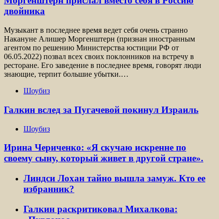
Моргенштерн прислал вместо себя в Россию
двойника
Музыкант в последнее время ведет себя очень странно
Накануне Алишер Моргенштерн (признан иностранным
агентом по решению Министерства юстиции РФ от
06.05.2022) позвал всех своих поклонников на встречу в
ресторане. Его заведение в последнее время, говорят люди
знающие, терпит большие убытки.…
Шоубиз
Галкин вслед за Пугачевой покинул Израиль
Шоубиз
Ирина Чериченко: «Я скучаю искренне по
своему сыну, который живет в другой стране».
Линдси Лохан тайно вышла замуж. Кто ее
избранник?
Галкин раскритиковал Михалкова: