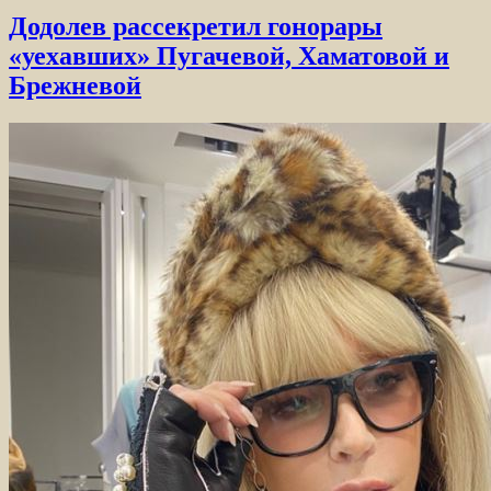
Додолев рассекретил гонорары
«уехавших» Пугачевой, Хаматовой и
Брежневой