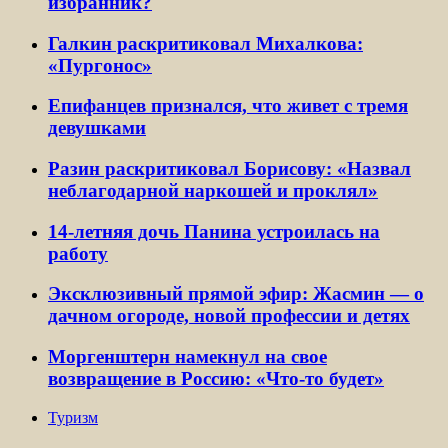
избранник?
Галкин раскритиковал Михалкова:
«Пургонос»
Епифанцев признался, что живет с тремя
девушками
Разин раскритиковал Борисову: «Назвал
неблагодарной наркошей и проклял»
14-летняя дочь Панина устроилась на
работу
Эксклюзивный прямой эфир: Жасмин — о
дачном огороде, новой профессии и детях
Моргенштерн намекнул на свое
возвращение в Россию: «Что-то будет»
Туризм