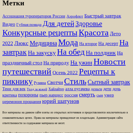
Метки
Быстрый завтрак
Ассоциация туроператоров России
Аэрофлот
Для детей
Здоровье
Видео
Губная помада
Красота
Конкурсные рецепты
Лето
Мода
На
Медицина
Люкс
2022
На десерт
На второе
На обед
завтрак
На закуску
На полдник
На
Новости
На ужин
праздничный стол
На природу
путешествий
Рецепты к
Осень 2022
Стиль
пикнику
Сытный завтрак
Свотчи
Румяна
Тени для век
алла пугачева
дети
дочь
Хайлайтер
деньги
Уход за кожей
смерть
похороны
пьер нарцисс
россия
умер
критика
сын
юрий шатунов
церемония прощания
Все материалы на данном сайте взяты из открытых источников и предоставляются исключительно в
ознакомительных целях. Права на материалы принадлежат их владельцам. Администрация сайта
ответственности за содержание материала не несет.