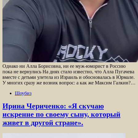
Однако ни Алла Борисовна, ни ее муж-юморист в Россию
пока не вернулись На днях стало известно, что Алла Пугачева
вместе с детьми улетела из Израиль и обосновалась в Юрмале.
У многих сразу же возник вопрос: а как же Максим Галкин?…
Шоубиз
Ирина Чериченко: «Я скучаю
искренне по своему сыну, который
живет в другой стране».