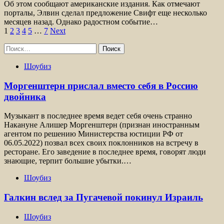
Об этом сообщают американские издания. Как отмечают
порталы, Элвин сделал предложение Свифт еще несколько
месяцев назад. Однако радостном событие…
Пагинация
1
2
3
4
5
…
7
Next
записей
Найти:
Шоубиз
Моргенштерн прислал вместо себя в Россию
двойника
Музыкант в последнее время ведет себя очень странно
Накануне Алишер Моргенштерн (признан иностранным
агентом по решению Министерства юстиции РФ от
06.05.2022) позвал всех своих поклонников на встречу в
ресторане. Его заведение в последнее время, говорят люди
знающие, терпит большие убытки.…
Шоубиз
Галкин вслед за Пугачевой покинул Израиль
Шоубиз