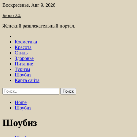
Skip
Воскресенье, Авг 9, 2026
to
Бюро 24.
content
Женский развлекательный портал.
Косметика
Красота
Стиль
Здоровье
Питание
Туризм
Шоубиз
Карта сайта
Найти:
Home
Шоубиз
Шоубиз