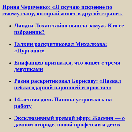
Ирина Чериченко: «Я скучаю искренне по
своему сыну, который живет в другой стране».
Линдси Лохан тайно вышла замуж. Кто ее
избранник?
Галкин раскритиковал Михалкова:
«Пургонос»
Епифанцев признался, что живет с тремя
девушками
Разин раскритиковал Борисову: «Назвал
неблагодарной наркошей и проклял»
14-летняя дочь Панина устроилась на
работу
Эксклюзивный прямой эфир: Жасмин — о
дачном огороде, новой профессии и детях