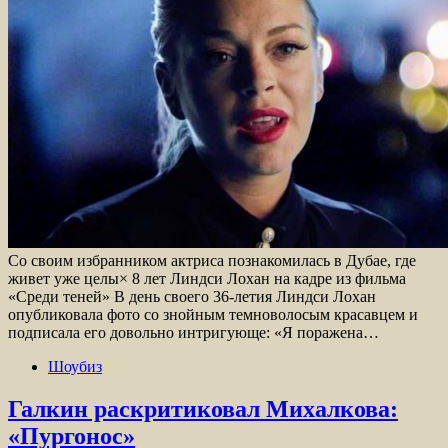
Со своим избранником актриса познакомилась в Дубае, где
живет уже целы× 8 лет Линдси Лохан на кадре из фильма
«Среди теней» В день своего 36-летия Линдси Лохан
опубликовала фото со знойным темноволосым красавцем и
подписала его довольно интригующе: «Я поражена…
Шоубиз
Галкин раскритиковал Михалкова:
«Пургонос»