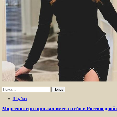
Найти:
Шоубиз
Моргенштерн прислал вместо себя в Россию двой