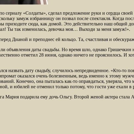
по сериалу «Солдаты», сделал предложение руки и сердца своей
оскольку замуж избранницу он позвал после спектакля. Когда п
 вы приходите сюда, как домой. Это действительно наш общий до
знал! Ты так изменилась, девочка моя… Выходи за меня замуж!».
 перед Дианой и преподнес ей кольцо. Та, счастливая и обескураж
али объявления даты свадьбы. Но время шло, однако Гришечкин н
ественно отметил 28 июня, однако ничего не прояснилось. И хот
ся назвать дату свадьбу, случилось непредвиденное. «Кто-то по
ромат оказался очень болезненным, ведь именно к этому мужчи
ований. Конечно, она пыталась как-то оправдаться, уверяла, что
ной, и юбилей не отменил только потому, что гости уже ехали в 
а Мария подарила ему дочь Ольгу. Второй женой актера стала Ан