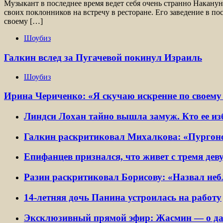
Музыкант в последнее время ведет себя очень странно Накан
своих поклонников на встречу в ресторане. Его заведение в п
своему […]
Шоубиз
Галкин вслед за Пугачевой покинул Израиль
Шоубиз
Ирина Чериченко: «Я скучаю искренне по своему 
Линдси Лохан тайно вышла замуж. Кто ее и
Галкин раскритиковал Михалкова: «Пургон
Епифанцев признался, что живет с тремя де
Разин раскритиковал Борисову: «Назвал не
14-летняя дочь Панина устроилась на работу
Эксклюзивный прямой эфир: Жасмин — о дач