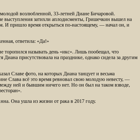
 молодой возлюбленной, 33-летней Диане Бичаровой.
осле выступления затихли аплодисменты, Гришечкин вышел на
м. И пришло время открыться по-настоящему, — начал он, и
енная, ответила: «Да!»
е торопился называть день «икс». Лишь пообещал, что
я Диана присутствовала на празднике, однако сидела за другим
казал Славе фото, на которых Диана танцует и весьма
не Слава всё это время ревновал свою молодую невесту, —
 между ней и бывшим ничего нет. Но он был на таком взводе,
ресторан».
на. Она ушла из жизни от рака в 2017 году.