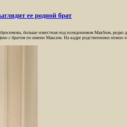
ыглядит ее родной брат
росимова, больше известная под псевдонимом МакSим, редко д
фию с братом по имени Максим. На кадре родственники нежно о