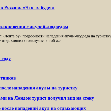
в Россию: «Что-то будет»
толкновении с акулой-людоедом
«Ленте.ру» подробности нападения акулы-людоеда на туристку. Ф
е отдыхавших столкнулись с той же
 году
отников
после нападения акулы на туристку
и на Лондон турист получил вид на стену
де после нападений акул на отдыхающих