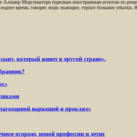
уне Алишер Моргенштерн (признан иностранным агентом по реше
оследнее время, говорят люди знающие, терпит большие убытки. 
сыну, который живет в другой стране».
збранник?
ос»
вушками
благодарной наркошей и проклял»
ном огороде, новой профессии и детях