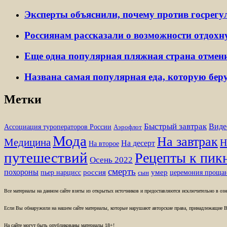
Эксперты объяснили, почему против госрегу
Россиянам рассказали о возможности отдохну
Еще одна популярная пляжная страна отмени
Названа самая популярная еда, которую берут
Метки
Быстрый завтрак
Виде
Ассоциация туроператоров России
Аэрофлот
Мода
На завтрак
Медицина
Н
На десерт
На второе
путешествий
Рецепты к пик
Осень 2022
смерть
похороны
пьер нарцисс
россия
умер
церемония проща
сын
Все материалы на данном сайте взяты из открытых источников и предоставляются исключительно в озна
Если Вы обнаружили на нашем сайте материалы, которые нарушают авторские права, принадлежащие В
На сайте могут быть опубликованы материалы 18+!