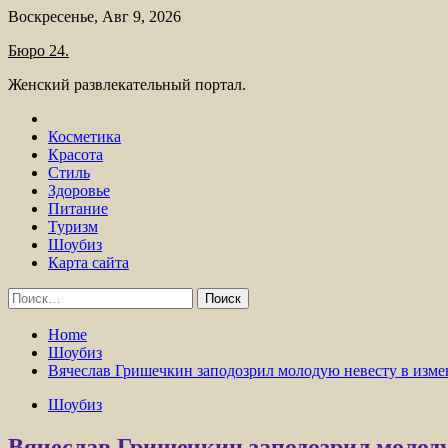
Skip
Воскресенье, Авг 9, 2026
to
Бюро 24.
content
Женский развлекательный портал.
Косметика
Красота
Стиль
Здоровье
Питание
Туризм
Шоубиз
Карта сайта
Найти:
Home
Шоубиз
Вячеслав Гришечкин заподозрил молодую невесту в изме
Шоубиз
Вячеслав Гришечкин заподозрил молоду