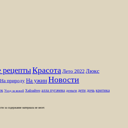
Красота
 рецепты
Люкс
Лето 2022
Новости
На ужин
На природу
ек
алла пугачева
дети
дочь
критика
Хайлайтер
деньги
Уход за кожей
и за содержание материала не несет.