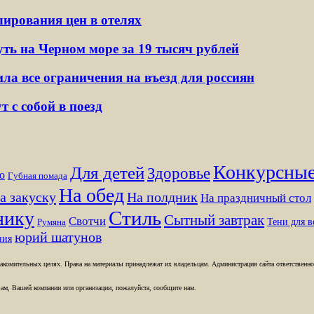
лирования цен в отелях
ть на Черном море за 19 тысяч рублей
ла все ограничения на въезд для россиян
 с собой в поезд
Конкурсные
Для детей
Здоровье
о
Губная помада
На обед
а закуску
На полдник
На праздничный стол
Стиль
нику
Сытный завтрак
Свотчи
Тени для в
Румяна
юрий шатунов
ния
комительных целях. Права на материалы принадлежат их владельцам. Администрация сайта ответственност
ам, Вашей компании или организации, пожалуйста, сообщите нам.