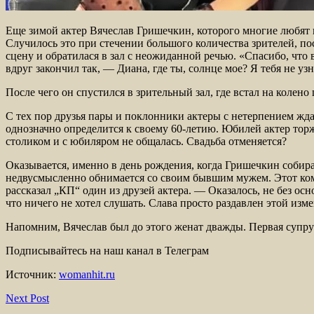
Еще зимой актер Вячеслав Гришечкин, которого многие любят 
Случилось это при стечении большого количества зрителей, п
сцену и обратилася в зал с неожиданной речью. «Спасибо, что
вдруг закончил так, — Диана, где ты, солнце мое? Я тебя не у
После чего он спустился в зрительный зал, где встал на колено
С тех пор друзья пары и поклонники актеры с нетерпением жд
однозначно определится к своему 60-летию. Юбилей актер торж
столиком и с юбиляром не общалась. Свадьба отменяется?
Оказывается, именно в день рождения, когда Гришечкин собирал
недвусмысленно обнимается со своим бывшим мужем. Этот комп
рассказал „КП“ один из друзей актера. — Оказалось, не без осн
что ничего не хотел слушать. Слава просто раздавлен этой изме
Напомним, Вячеслав был до этого женат дважды. Первая супруг
Подписывайтесь на наш канал в Телеграм
Источник:
womanhit.ru
Next Post