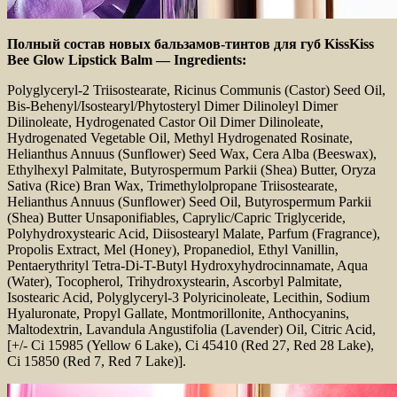
Полный состав новых бальзамов-тинтов для губ KissKiss
Bee Glow Lipstick Balm — Ingredients:
Polyglyceryl-2 Triisostearate, Ricinus Communis (Castor) Seed Oil,
Bis-Behenyl/Isostearyl/Phytosteryl Dimer Dilinoleyl Dimer
Dilinoleate, Hydrogenated Castor Oil Dimer Dilinoleate,
Hydrogenated Vegetable Oil, Methyl Hydrogenated Rosinate,
Helianthus Annuus (Sunflower) Seed Wax, Cera Alba (Beeswax),
Ethylhexyl Palmitate, Butyrospermum Parkii (Shea) Butter, Oryza
Sativa (Rice) Bran Wax, Trimethylolpropane Triisostearate,
Helianthus Annuus (Sunflower) Seed Oil, Butyrospermum Parkii
(Shea) Butter Unsaponifiables, Caprylic/Capric Triglyceride,
Polyhydroxystearic Acid, Diisostearyl Malate, Parfum (Fragrance),
Propolis Extract, Mel (Honey), Propanediol, Ethyl Vanillin,
Pentaerythrityl Tetra-Di-T-Butyl Hydroxyhydrocinnamate, Aqua
(Water), Tocopherol, Trihydroxystearin, Ascorbyl Palmitate,
Isostearic Acid, Polyglyceryl-3 Polyricinoleate, Lecithin, Sodium
Hyaluronate, Propyl Gallate, Montmorillonite, Anthocyanins,
Maltodextrin, Lavandula Angustifolia (Lavender) Oil, Citric Acid,
[+/- Ci 15985 (Yellow 6 Lake), Ci 45410 (Red 27, Red 28 Lake),
Ci 15850 (Red 7, Red 7 Lake)].