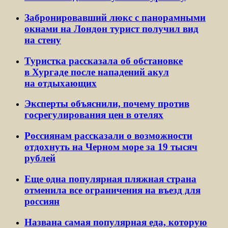
Забронировавший люкс с панорамными
окнами на Лондон турист получил вид
на стену
Туристка рассказала об обстановке
в Хургаде после нападений акул
на отдыхающих
Эксперты объяснили, почему против
госрегулирования цен в отелях
Россиянам рассказали о возможности
отдохнуть на Черном море за 19 тысяч
рублей
Еще одна популярная пляжная страна
отменила все ограничения на въезд для
россиян
Названа самая популярная еда, которую