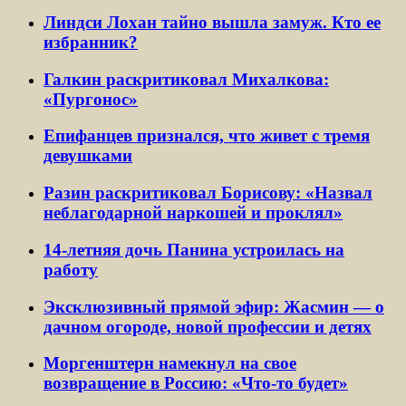
Линдси Лохан тайно вышла замуж. Кто ее
избранник?
Галкин раскритиковал Михалкова:
«Пургонос»
Епифанцев признался, что живет с тремя
девушками
Разин раскритиковал Борисову: «Назвал
неблагодарной наркошей и проклял»
14-летняя дочь Панина устроилась на
работу
Эксклюзивный прямой эфир: Жасмин — о
дачном огороде, новой профессии и детях
Моргенштерн намекнул на свое
возвращение в Россию: «Что-то будет»