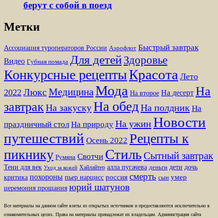
берут с собой в поезд
Метки
Быстрый завтрак
Ассоциация туроператоров России
Аэрофлот
Для детей
Здоровье
Видео
Губная помада
Красота
Конкурсные рецепты
Лето
Мода
На
Медицина
Люкс
2022
На десерт
На второе
На обед
завтрак
На закуску
На полдник
На
Новости
На ужин
праздничный стол
На природу
путешествий
Рецепты к
Осень 2022
Стиль
пикнику
Сытный завтрак
Свотчи
Румяна
Тени для век
алла пугачева
дети
дочь
Хайлайтер
деньги
Уход за кожей
смерть
похороны
пьер нарцисс
россия
умер
критика
сын
юрий шатунов
церемония прощания
Все материалы на данном сайте взяты из открытых источников и предоставляются исключительно в
ознакомительных целях. Права на материалы принадлежат их владельцам. Администрация сайта