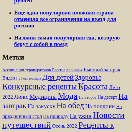
рублей
Еще одна популярная пляжная страна
отменила все ограничения на въезд для
россиян
Названа самая популярная еда, которую
берут с собой в поезд
Метки
Быстрый завтрак
Ассоциация туроператоров России
Аэрофлот
Для детей
Здоровье
Видео
Губная помада
Красота
Конкурсные рецепты
Лето
Мода
На
Медицина
Люкс
2022
На десерт
На второе
На обед
завтрак
На закуску
На полдник
На
Новости
На ужин
праздничный стол
На природу
путешествий
Рецепты к
Осень 2022