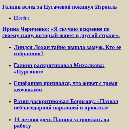
Галкин вслед за Пугачевой покинул Израиль
Шоубиз
Ирина Чериченко: «Я скучаю искренне по
своему сыну, который живет в другой стране».
Линдси Лохан тайно вышла замуж. Кто ее
избранник?
Галкин раскритиковал Михалкова:
«Пургонос»
Епифанцев признался, что живет с тремя
девушками
Разин раскритиковал Борисову: «Назвал
неблагодарной наркошей и проклял»
14-летняя дочь Панина устроилась на
работу