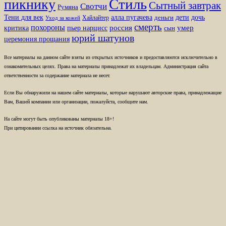
Стиль
пикнику
Сытный завтрак
Свотчи
Румяна
Тени для век
алла пугачева
дети
дочь
Хайлайтер
деньги
Уход за кожей
смерть
похороны
пьер нарцисс
россия
умер
критика
сын
юрий шатунов
церемония прощания
Все материалы на данном сайте взяты из открытых источников и предоставляются исключительно в
ознакомительных целях. Права на материалы принадлежат их владельцам. Администрация сайта
ответственности за содержание материала не несет.
Если Вы обнаружили на нашем сайте материалы, которые нарушают авторские права, принадлежащие
Вам, Вашей компании или организации, пожалуйста, сообщите нам.
На сайте могут быть опубликованы материалы 18+!
При цитировании ссылка на источник обязательна.