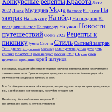
Красота
Конкурсные рецепты
Лето
Мода
На
Медицина
Люкс
2022
На десерт
На второе
На обед
завтрак
На закуску
На полдник
На
Новости
На ужин
праздничный стол
На природу
путешествий
Рецепты к
Осень 2022
Стиль
пикнику
Сытный завтрак
Свотчи
Румяна
Тени для век
алла пугачева
дети
дочь
Хайлайтер
деньги
Уход за кожей
смерть
похороны
пьер нарцисс
россия
умер
критика
сын
юрий шатунов
церемония прощания
Все материалы на данном сайте взяты из открытых источников и предоставляются исключительно в
ознакомительных целях. Права на материалы принадлежат их владельцам. Администрация сайта
ответственности за содержание материала не несет.
Если Вы обнаружили на нашем сайте материалы, которые нарушают авторские права, принадлежащие
Вам, Вашей компании или организации, пожалуйста, сообщите нам.
На сайте могут быть опубликованы материалы 18+!
При цитировании ссылка на источник обязательна.