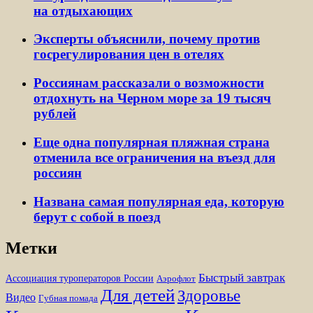
на отдыхающих
Эксперты объяснили, почему против
госрегулирования цен в отелях
Россиянам рассказали о возможности
отдохнуть на Черном море за 19 тысяч
рублей
Еще одна популярная пляжная страна
отменила все ограничения на въезд для
россиян
Названа самая популярная еда, которую
берут с собой в поезд
Метки
Быстрый завтрак
Ассоциация туроператоров России
Аэрофлот
Для детей
Здоровье
Видео
Губная помада