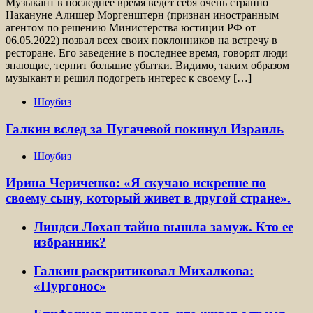
Музыкант в последнее время ведет себя очень странно
Накануне Алишер Моргенштерн (признан иностранным
агентом по решению Министерства юстиции РФ от
06.05.2022) позвал всех своих поклонников на встречу в
ресторане. Его заведение в последнее время, говорят люди
знающие, терпит большие убытки. Видимо, таким образом
музыкант и решил подогреть интерес к своему […]
Шоубиз
Галкин вслед за Пугачевой покинул Израиль
Шоубиз
Ирина Чериченко: «Я скучаю искренне по
своему сыну, который живет в другой стране».
Линдси Лохан тайно вышла замуж. Кто ее
избранник?
Галкин раскритиковал Михалкова:
«Пургонос»