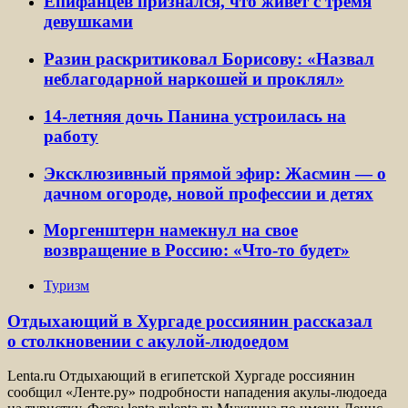
Епифанцев признался, что живет с тремя
девушками
Разин раскритиковал Борисову: «Назвал
неблагодарной наркошей и проклял»
14-летняя дочь Панина устроилась на
работу
Эксклюзивный прямой эфир: Жасмин — о
дачном огороде, новой профессии и детях
Моргенштерн намекнул на свое
возвращение в Россию: «Что-то будет»
Туризм
Отдыхающий в Хургаде россиянин рассказал
о столкновении с акулой-людоедом
Lenta.ru Отдыхающий в египетской Хургаде россиянин
сообщил «Ленте.ру» подробности нападения акулы-людоеда