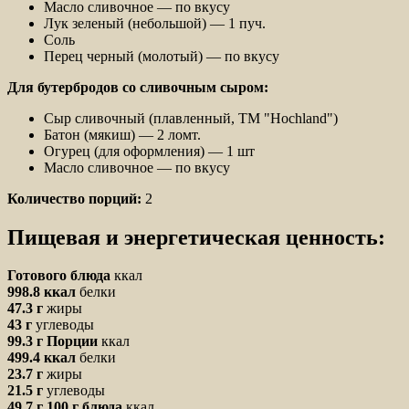
Масло сливочное — по вкусу
Лук зеленый (небольшой) — 1 пуч.
Соль
Перец черный (молотый) — по вкусу
Для бутербродов со сливочным сыром:
Сыр сливочный (плавленный, ТМ "Hochland")
Батон (мякиш) — 2 ломт.
Огурец (для оформления) — 1 шт
Масло сливочное — по вкусу
Количество порций:
2
Пищевая и энергетическая ценность:
Готового блюда
ккал
998.8 ккал
белки
47.3 г
жиры
43 г
углеводы
99.3 г
Порции
ккал
499.4 ккал
белки
23.7 г
жиры
21.5 г
углеводы
49.7 г
100 г блюда
ккал