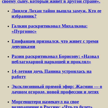
своему сыну, который живет в другой стране».
Линдси Лохан тайно вышла замуж. Кто ее
избранник?
Галкин раскритиковал Михалкова:
«Пургонос»
Епифанцев признался, что живет с тремя
девушками
Разин раскритиковал Борисову: «Назвал
неблагодарной наркошей и проклял»
14-летняя дочь Панина устроилась на
работу
Эксклюзивный прямой эфир: Жасмин — о
дачном огороде, новой профессии и детях
Моргенштерн намекнул на свое
возвращение в Россию: «Что-то будет»