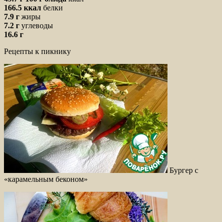
166.5 ккал
белки
7.9 г
жиры
7.2 г
углеводы
16.6 г
Рецепты к пикнику
Бургер с
«карамельным беконом»