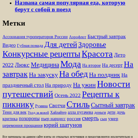
Названа самая популярная еда, которую
берут с собой в поезд
Метки
Быстрый завтрак
Ассоциация туроператоров России
Аэрофлот
Для детей
Здоровье
Видео
Губная помада
Красота
Конкурсные рецепты
Лето
Мода
На
Медицина
Люкс
2022
На десерт
На второе
На обед
завтрак
На закуску
На полдник
На
Новости
На ужин
праздничный стол
На природу
путешествий
Рецепты к
Осень 2022
Стиль
пикнику
Сытный завтрак
Свотчи
Румяна
Тени для век
алла пугачева
дети
дочь
Хайлайтер
деньги
Уход за кожей
смерть
похороны
пьер нарцисс
россия
умер
критика
сын
юрий шатунов
церемония прощания
Все материалы на данном сайте взяты из открытых источников и предоставляются исключительно в