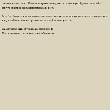
ознакомительных целях. Права на материалы принадлежат их владельцам. Администрация сайта
ответственности за содержание материала не несет.
Если Вы обнаружили на нашем сайте материалы, которые нарушают авторские права, принадлежащие
Вам, Вашей компании или организации, пожалуйста, сообщите нам.
На сайте могут быть опубликованы материалы 18+!
При цитировании ссылка на источник обязательна.