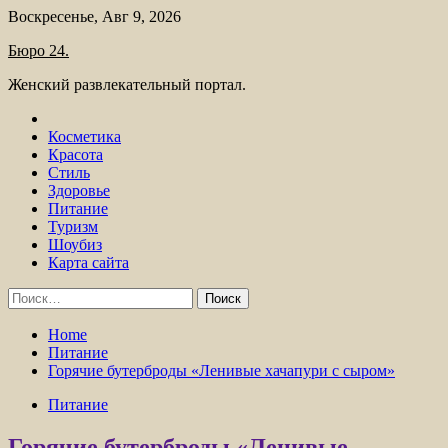
Skip
Воскресенье, Авг 9, 2026
to
Бюро 24.
content
Женский развлекательный портал.
Косметика
Красота
Стиль
Здоровье
Питание
Туризм
Шоубиз
Карта сайта
Найти:
Home
Питание
Горячие бутерброды «Ленивые хачапури с сыром»
Питание
Горячие бутерброды «Ленивые