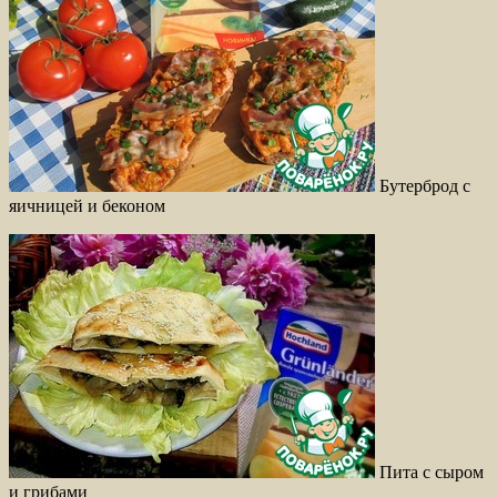
Бутерброд с
яичницей и беконом
Пита с сыром
и грибами