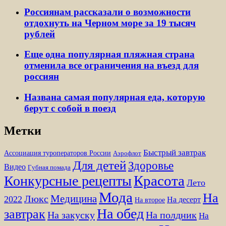
Россиянам рассказали о возможности
отдохнуть на Черном море за 19 тысяч
рублей
Еще одна популярная пляжная страна
отменила все ограничения на въезд для
россиян
Названа самая популярная еда, которую
берут с собой в поезд
Метки
Быстрый завтрак
Ассоциация туроператоров России
Аэрофлот
Для детей
Здоровье
Видео
Губная помада
Красота
Конкурсные рецепты
Лето
Мода
На
Медицина
Люкс
2022
На десерт
На второе
На обед
завтрак
На закуску
На полдник
На