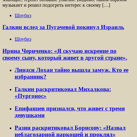
музыкант и решил подогреть интерес к своему […]
Шоубиз
Галкин вслед за Пугачевой покинул Израиль
Шоубиз
Ирина Чериченко: «Я скучаю искренне по
своему сыну, который живет в другой стране».
Линдси Лохан тайно вышла замуж. Кто ее
избранник?
Галкин раскритиковал Михалкова:
«Пургонос»
Епифанцев признался, что живет с тремя
девушками
Разин раскритиковал Борисову: «Назвал
неблагодарной наркошей и проклял»