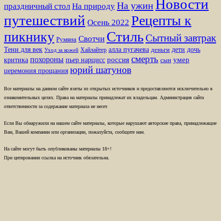
Новости
На ужин
праздничный стол
На природу
путешествий
Рецепты к
Осень 2022
Стиль
пикнику
Сытный завтрак
Свотчи
Румяна
Тени для век
алла пугачева
дети
дочь
Хайлайтер
деньги
Уход за кожей
смерть
похороны
пьер нарцисс
россия
умер
критика
сын
юрий шатунов
церемония прощания
Все материалы на данном сайте взяты из открытых источников и предоставляются исключительно в
ознакомительных целях. Права на материалы принадлежат их владельцам. Администрация сайта
ответственности за содержание материала не несет.
Если Вы обнаружили на нашем сайте материалы, которые нарушают авторские права, принадлежащие
Вам, Вашей компании или организации, пожалуйста, сообщите нам.
На сайте могут быть опубликованы материалы 18+!
При цитировании ссылка на источник обязательна.