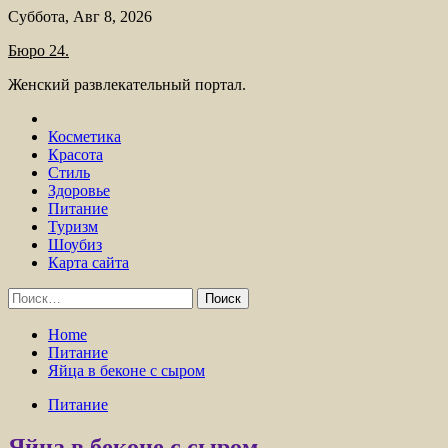
Skip
Суббота, Авг 8, 2026
to
Бюро 24.
content
Женский развлекательный портал.
Косметика
Красота
Стиль
Здоровье
Питание
Туризм
Шоубиз
Карта сайта
Найти:
Home
Питание
Яйца в беконе с сыром
Питание
Яйца в беконе с сыром