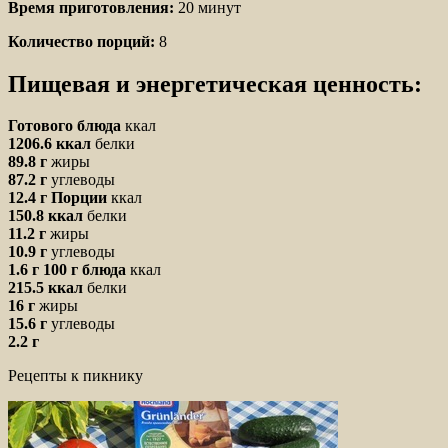
Время приготовления:
20 минут
Количество порций:
8
Пищевая и энергетическая ценность:
Готового блюда
ккал
1206.6 ккал
белки
89.8 г
жиры
87.2 г
углеводы
12.4 г
Порции
ккал
150.8 ккал
белки
11.2 г
жиры
10.9 г
углеводы
1.6 г
100 г блюда
ккал
215.5 ккал
белки
16 г
жиры
15.6 г
углеводы
2.2 г
Рецепты к пикнику