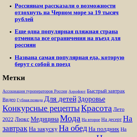
Россиянам рассказали о возможности
отдохнуть на Черном море за 19 тысяч
рублей
Еще одна популярная пляжная страна
отменила все ограничения на въезд для
россиян
Названа самая популярная еда, которую
берут с собой в поезд
Метки
Быстрый завтрак
Ассоциация туроператоров России
Аэрофлот
Для детей
Здоровье
Видео
Губная помада
Красота
Конкурсные рецепты
Лето
Мода
На
Медицина
Люкс
2022
На десерт
На второе
На обед
завтрак
На закуску
На полдник
На