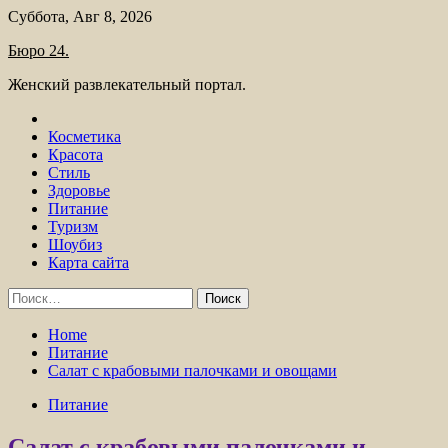
Skip
Суббота, Авг 8, 2026
to
Бюро 24.
content
Женский развлекательный портал.
Косметика
Красота
Стиль
Здоровье
Питание
Туризм
Шоубиз
Карта сайта
Найти:
Home
Питание
Салат с крабовыми палочками и овощами
Питание
Салат с крабовыми палочками и