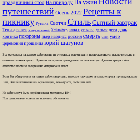
Новости
На ужин
праздничный стол
На природу
путешествий
Рецепты к
Осень 2022
Стиль
пикнику
Сытный завтрак
Свотчи
Румяна
Тени для век
алла пугачева
дети
дочь
Хайлайтер
деньги
Уход за кожей
смерть
похороны
пьер нарцисс
россия
умер
критика
сын
юрий шатунов
церемония прощания
Все материалы на данном сайте взяты из открытых источников и предоставляются исключительно в
ознакомительных целях. Права на материалы принадлежат их владельцам. Администрация сайта
ответственности за содержание материала не несет.
Если Вы обнаружили на нашем сайте материалы, которые нарушают авторские права, принадлежащие
Вам, Вашей компании или организации, пожалуйста, сообщите нам.
На сайте могут быть опубликованы материалы 18+!
При цитировании ссылка на источник обязательна.