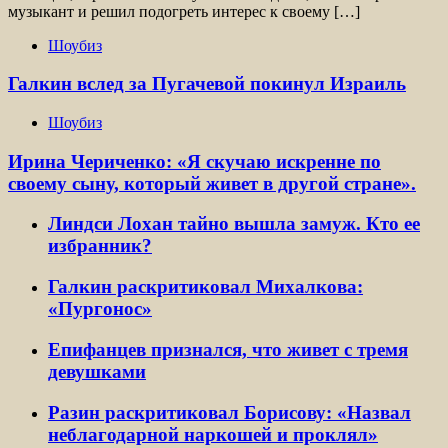
музыкант и решил подогреть интерес к своему […]
Шоубиз
Галкин вслед за Пугачевой покинул Израиль
Шоубиз
Ирина Чериченко: «Я скучаю искренне по
своему сыну, который живет в другой стране».
Линдси Лохан тайно вышла замуж. Кто ее
избранник?
Галкин раскритиковал Михалкова:
«Пургонос»
Епифанцев признался, что живет с тремя
девушками
Разин раскритиковал Борисову: «Назвал
неблагодарной наркошей и проклял»