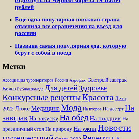
отдохнуть на Черном море за 19 тысяч
рублей
Еще одна популярная пляжная страна
отменила все ограничения на въезд для
россиян
Названа самая популярная еда, которую
берут с собой в поезд
Метки
Быстрый завтрак
Ассоциация туроператоров России
Аэрофлот
Для детей
Здоровье
Видео
Губная помада
Красота
Конкурсные рецепты
Лето
Мода
На
Медицина
Люкс
2022
На десерт
На второе
На обед
завтрак
На закуску
На полдник
На
Новости
На ужин
праздничный стол
На природу
путешествий
Рецепты к