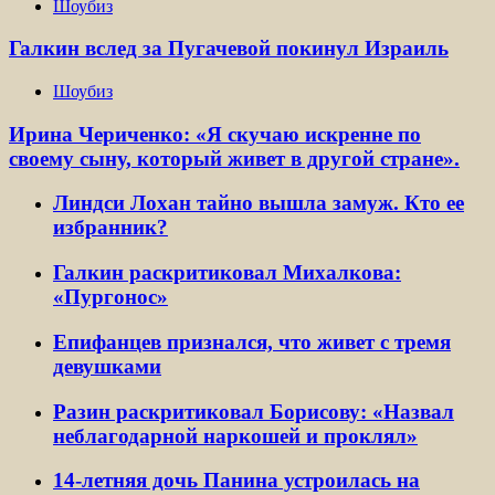
Шоубиз
Галкин вслед за Пугачевой покинул Израиль
Шоубиз
Ирина Чериченко: «Я скучаю искренне по
своему сыну, который живет в другой стране».
Линдси Лохан тайно вышла замуж. Кто ее
избранник?
Галкин раскритиковал Михалкова:
«Пургонос»
Епифанцев признался, что живет с тремя
девушками
Разин раскритиковал Борисову: «Назвал
неблагодарной наркошей и проклял»
14-летняя дочь Панина устроилась на