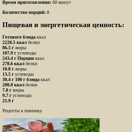
Время приготовления:
60 минут
Количество порций:
8
Пищевая и энергетическая ценность:
Готового блюда
ккал
2228.5 ккал
белки
86.5 г
жиры
107.9 г
углеводы
243.4 г
Порции
ккал
278.6 ккал
белки
10.8 г
жиры
13.5 г
углеводы
30.4 г
100 г блюда
ккал
200.8 ккал
белки
7.8 г
жиры
9.7 г
углеводы
21.9 г
Рецепты к пикнику