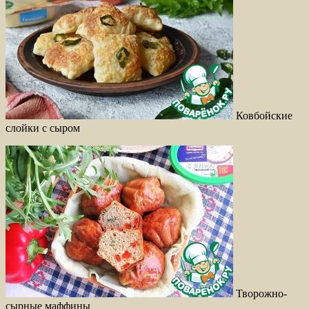
Ковбойские
слойки с сыром
Творожно-
сырные маффины