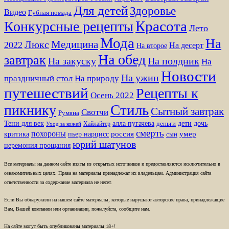
Для детей
Здоровье
Видео
Губная помада
Красота
Конкурсные рецепты
Лето
Мода
На
Медицина
Люкс
2022
На десерт
На второе
На обед
завтрак
На закуску
На полдник
На
Новости
На ужин
праздничный стол
На природу
путешествий
Рецепты к
Осень 2022
Стиль
пикнику
Сытный завтрак
Свотчи
Румяна
Тени для век
алла пугачева
дети
дочь
Хайлайтер
деньги
Уход за кожей
смерть
похороны
пьер нарцисс
россия
умер
критика
сын
юрий шатунов
церемония прощания
Все материалы на данном сайте взяты из открытых источников и предоставляются исключительно в
ознакомительных целях. Права на материалы принадлежат их владельцам. Администрация сайта
ответственности за содержание материала не несет.
Если Вы обнаружили на нашем сайте материалы, которые нарушают авторские права, принадлежащие
Вам, Вашей компании или организации, пожалуйста, сообщите нам.
На сайте могут быть опубликованы материалы 18+!