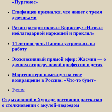
«Пургонос»
Епифанцев признался, что живет с тремя
девушками
Разин раскритиковал Борисову: «Назвал
неблагодарной наркошей и проклял»
14-летняя дочь Панина устроилась на
работу
Эксклюзивный прямой эфир: Жасмин — о
дачном огороде, новой профессии и детях
Моргенштерн намекнул на свое
возвращение в Россию: «Что-то будет»
Туризм
Отдыхающий в Хургаде россиянин рассказал
о столкновении с акулой-людоедом