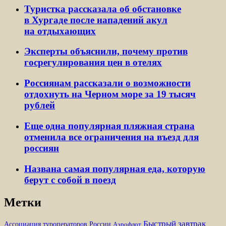
Туристка рассказала об обстановке
в Хургаде после нападений акул
на отдыхающих
Эксперты объяснили, почему против
госрегулирования цен в отелях
Россиянам рассказали о возможности
отдохнуть на Черном море за 19 тысяч
рублей
Еще одна популярная пляжная страна
отменила все ограничения на въезд для
россиян
Названа самая популярная еда, которую
берут с собой в поезд
Метки
Быстрый завтрак
Ассоциация туроператоров России
Аэрофлот