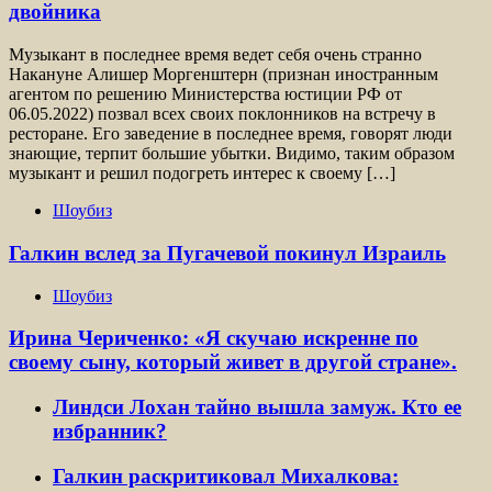
двойника
Музыкант в последнее время ведет себя очень странно
Накануне Алишер Моргенштерн (признан иностранным
агентом по решению Министерства юстиции РФ от
06.05.2022) позвал всех своих поклонников на встречу в
ресторане. Его заведение в последнее время, говорят люди
знающие, терпит большие убытки. Видимо, таким образом
музыкант и решил подогреть интерес к своему […]
Шоубиз
Галкин вслед за Пугачевой покинул Израиль
Шоубиз
Ирина Чериченко: «Я скучаю искренне по
своему сыну, который живет в другой стране».
Линдси Лохан тайно вышла замуж. Кто ее
избранник?
Галкин раскритиковал Михалкова: