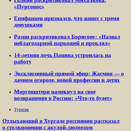
Галкин раскритиковал Михалкова:
«Пургонос»
Епифанцев признался, что живет с тремя
девушками
Разин раскритиковал Борисову: «Назвал
неблагодарной наркошей и проклял»
14-летняя дочь Панина устроилась на
работу
Эксклюзивный прямой эфир: Жасмин — о
дачном огороде, новой профессии и детях
Моргенштерн намекнул на свое
возвращение в Россию: «Что-то будет»
Туризм
Отдыхающий в Хургаде россиянин рассказал
о столкновении с акулой-людоедом