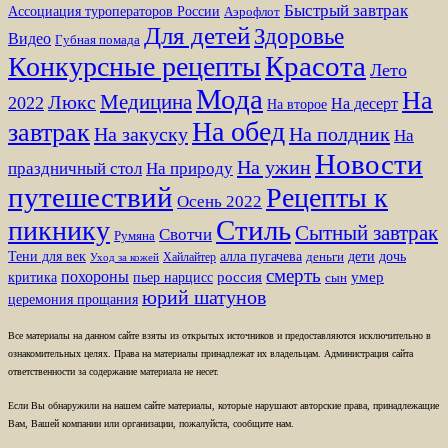
Быстрый завтрак
Ассоциация туроператоров России
Аэрофлот
Для детей
Здоровье
Видео
Губная помада
Красота
Конкурсные рецепты
Лето
Мода
На
Медицина
Люкс
2022
На десерт
На второе
На обед
завтрак
На закуску
На полдник
На
Новости
На ужин
праздничный стол
На природу
путешествий
Рецепты к
Осень 2022
Стиль
пикнику
Сытный завтрак
Свотчи
Румяна
Тени для век
алла пугачева
дети
дочь
Хайлайтер
деньги
Уход за кожей
смерть
похороны
пьер нарцисс
россия
умер
критика
сын
юрий шатунов
церемония прощания
Все материалы на данном сайте взяты из открытых источников и предоставляются исключительно в
ознакомительных целях. Права на материалы принадлежат их владельцам. Администрация сайта
ответственности за содержание материала не несет.
Если Вы обнаружили на нашем сайте материалы, которые нарушают авторские права, принадлежащие
Вам, Вашей компании или организации, пожалуйста, сообщите нам.