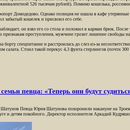
эквивалентной 526 тысячам рублей). Помимо кошелька, россияни
опорт Домодедово. Однако полиция не нашла в кафе утерянные 
ил забытый кошелек и присвоил его себе.
наблюдает, он взял его со стола и положил в карман брюк. Посл
 признакам преступления, мужчине грозит лишение свободы на 
на борту спецпитание и расстроилась до слез из-за несоответстви
м салата. Стоил такой перекус 4,3 фунта стерлингов (почти 300 
семьи певца: «Теперь они будут судитьс
 Шатунов Певца Юрия Шатунова похоронили накануне на Троек
уге и детям покойного. Директор исполнителя Аркадий Кудряшов