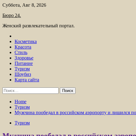
Skip
Суббота, Авг 8, 2026
to
Бюро 24.
content
Женский развлекательный портал.
Косметика
Красота
Стиль
Здоровье
Питание
Туризм
Шоубиз
Карта сайта
Найти:
Home
Туризм
Мужчина пообедал в российском аэропорту и лишился п
Туризм
Мужчина пообедал в российском аэроп