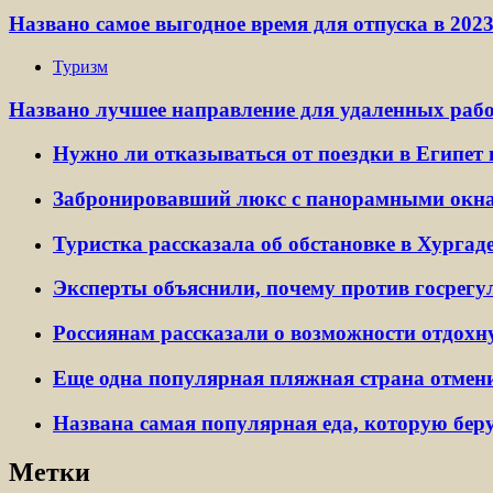
Названо самое выгодное время для отпуска в 2023
Туризм
Названо лучшее направление для удаленных раб
Нужно ли отказываться от поездки в Египет 
Забронировавший люкс с панорамными окнам
Туристка рассказала об обстановке в Хурга
Эксперты объяснили, почему против госрегу
Россиянам рассказали о возможности отдохну
Еще одна популярная пляжная страна отмени
Названа самая популярная еда, которую берут
Метки