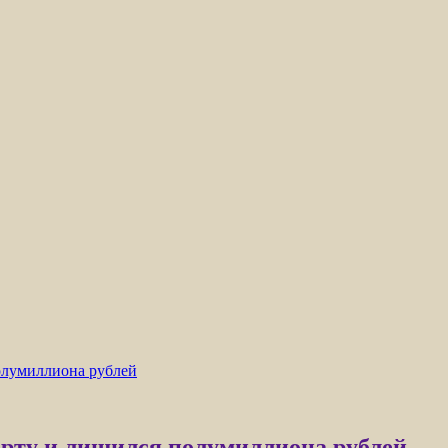
олумиллиона рублей
орту и лишился полумиллиона рублей