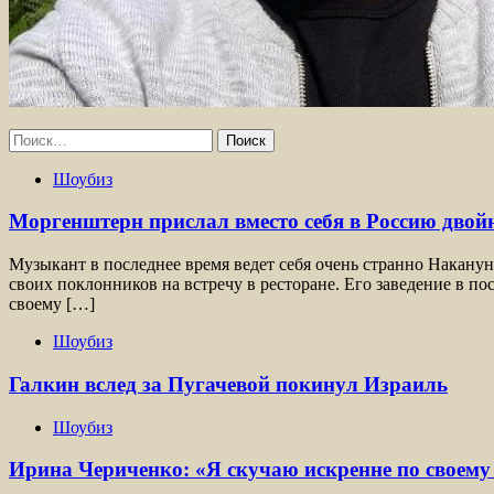
Найти:
Шоубиз
Моргенштерн прислал вместо себя в Россию двой
Музыкант в последнее время ведет себя очень странно Накан
своих поклонников на встречу в ресторане. Его заведение в п
своему […]
Шоубиз
Галкин вслед за Пугачевой покинул Израиль
Шоубиз
Ирина Чериченко: «Я скучаю искренне по своему 