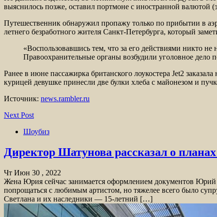
выяснилось позже, оставил портмоне с иностранной валютой (
Путешественник обнаружил пропажу только по прибытии в аэр
летнего безработного жителя Санкт-Петербурга, который замет
«Воспользовавшись тем, что за его действиями никто не 
Правоохранительные органы возбудили уголовное дело по
Ранее в июне пассажирка британского лоукостера Jet2 заказала 
курицей девушке принесли две булки хлеба с майонезом и пучко
Источник:
news.rambler.ru
Next Post
Шоубиз
Директор Шатунова рассказал о планах 
Чт Июн 30 , 2022
Жена Юрия сейчас занимается оформлением документов Юрий
попрощаться с любимым артистом, но тяжелее всего было супр
Светлана и их наследники — 15-летний […]