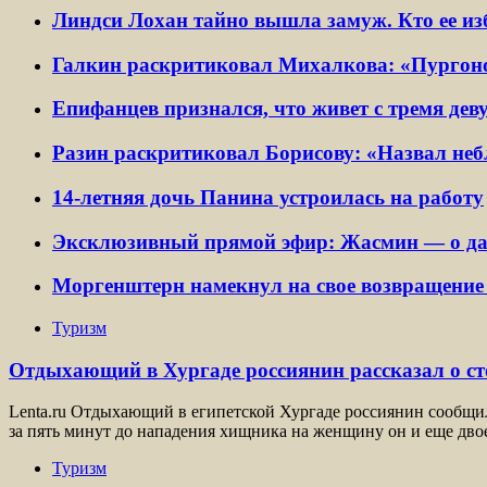
Линдси Лохан тайно вышла замуж. Кто ее и
Галкин раскритиковал Михалкова: «Пургон
Епифанцев признался, что живет с тремя де
Разин раскритиковал Борисову: «Назвал не
14-летняя дочь Панина устроилась на работу
Эксклюзивный прямой эфир: Жасмин — о дач
Моргенштерн намекнул на свое возвращение 
Туризм
Отдыхающий в Хургаде россиянин рассказал о с
Lenta.ru Отдыхающий в египетской Хургаде россиянин сообщил 
за пять минут до нападения хищника на женщину он и еще дво
Туризм