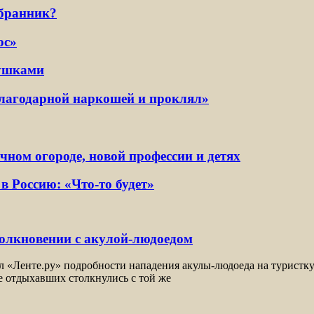
збранник?
ос»
вушками
благодарной наркошей и проклял»
ном огороде, новой профессии и детях
в Россию: «Что-то будет»
толкновении с акулой-людоедом
«Ленте.ру» подробности нападения акулы-людоеда на туристку. Ф
е отдыхавших столкнулись с той же