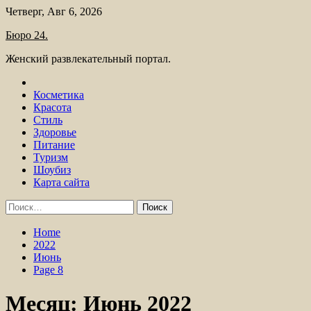
Skip
Четверг, Авг 6, 2026
to
Бюро 24.
content
Женский развлекательный портал.
Косметика
Красота
Стиль
Здоровье
Питание
Туризм
Шоубиз
Карта сайта
Найти:
Home
2022
Июнь
Page 8
Месяц:
Июнь 2022