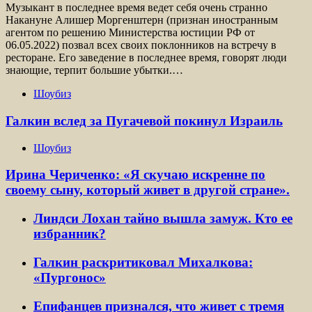
Музыкант в последнее время ведет себя очень странно
Накануне Алишер Моргенштерн (признан иностранным
агентом по решению Министерства юстиции РФ от
06.05.2022) позвал всех своих поклонников на встречу в
ресторане. Его заведение в последнее время, говорят люди
знающие, терпит большие убытки.…
Шоубиз
Галкин вслед за Пугачевой покинул Израиль
Шоубиз
Ирина Чериченко: «Я скучаю искренне по
своему сыну, который живет в другой стране».
Линдси Лохан тайно вышла замуж. Кто ее
избранник?
Галкин раскритиковал Михалкова:
«Пургонос»
Епифанцев признался, что живет с тремя