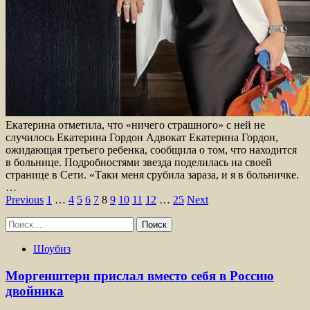
Екатерина отметила, что «ничего страшного» с ней не
случилось Екатерина Гордон Адвокат Екатерина Гордон,
ожидающая третьего ребенка, сообщила о том, что находится
в больнице. Подробностями звезда поделилась на своей
странице в Сети. «Таки меня срубила зараза, и я в больничке.
…
Пагинация
Previous
1
…
4
5
6
7
8
9
10
11
12
…
25
Next
записей
Найти:
Шоубиз
Моргенштерн прислал вместо себя в Россию
двойника