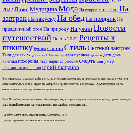
Мода
На
Медицина
Люкс
2022
На десерт
На второе
На обед
завтрак
На закуску
На полдник
На
Новости
На ужин
праздничный стол
На природу
путешествий
Рецепты к
Осень 2022
Стиль
пикнику
Сытный завтрак
Свотчи
Румяна
Тени для век
алла пугачева
дети
дочь
Хайлайтер
деньги
Уход за кожей
смерть
похороны
пьер нарцисс
россия
умер
критика
сын
юрий шатунов
церемония прощания
Все материалы на данном сайте взяты из открытых источников и предоставляются исключительно в
ознакомительных целях. Права на материалы принадлежат их владельцам. Администрация сайта
ответственности за содержание материала не несет.
Если Вы обнаружили на нашем сайте материалы, которые нарушают авторские права, принадлежащие
Вам, Вашей компании или организации, пожалуйста, сообщите нам.
На сайте могут быть опубликованы материалы 18+!
При цитировании ссылка на источник обязательна.