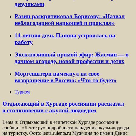
девушками
Разин раскритиковал Борисову: «Назвал
неблагодарной наркошей и проклял»
14-летняя дочь Панина устроилась на
работу
Эксклюзивный прямой эфир: Жасмин — о
дачном огороде, новой профессии и детях
Моргенштерн намекнул на свое
возвращение в Россию: «Что-то будет»
Туризм
Отдыхающий в Хургаде россиянин рассказал
о столкновении с акулой-людоедом
Lenta.ru Отдыхающий в египетской Хургаде россиянин
сообщил «Ленте.ру» подробности нападения акулы-людоеда
на туристку. Фото: lenta.rulenta.ru Мужчина по имени Денис