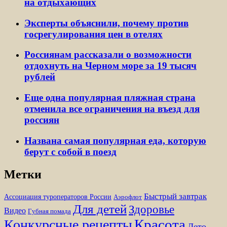
на отдыхающих
Эксперты объяснили, почему против
госрегулирования цен в отелях
Россиянам рассказали о возможности
отдохнуть на Черном море за 19 тысяч
рублей
Еще одна популярная пляжная страна
отменила все ограничения на въезд для
россиян
Названа самая популярная еда, которую
берут с собой в поезд
Метки
Быстрый завтрак
Ассоциация туроператоров России
Аэрофлот
Для детей
Здоровье
Видео
Губная помада
Красота
Конкурсные рецепты
Лето