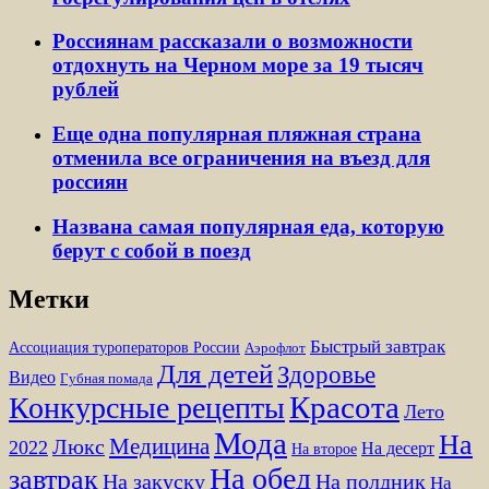
Россиянам рассказали о возможности
отдохнуть на Черном море за 19 тысяч
рублей
Еще одна популярная пляжная страна
отменила все ограничения на въезд для
россиян
Названа самая популярная еда, которую
берут с собой в поезд
Метки
Быстрый завтрак
Ассоциация туроператоров России
Аэрофлот
Для детей
Здоровье
Видео
Губная помада
Красота
Конкурсные рецепты
Лето
Мода
На
Медицина
Люкс
2022
На десерт
На второе
На обед
завтрак
На закуску
На полдник
На