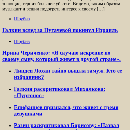
знающие, терпит большие убытки. Видимо, таким образом
музыкант и решил подогреть интерес к своему […]
Шоубиз
Галкин вслед за Пугачевой покинул Израиль
Шоубиз
Ирина Чериченко: «Я скучаю искренне по
своему сыну, который живет в другой стране».
Линдси Лохан тайно вышла замуж. Кто ее
избранник?
Галкин раскритиковал Михалкова:
«Пургонос»
Епифанцев признался, что живет с тремя
девушками
Разин раскритиковал Борисову: «Назвал