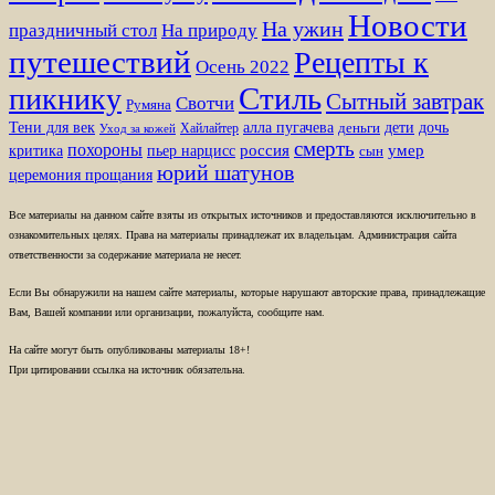
Новости
На ужин
праздничный стол
На природу
путешествий
Рецепты к
Осень 2022
Стиль
пикнику
Сытный завтрак
Свотчи
Румяна
Тени для век
алла пугачева
дети
дочь
Хайлайтер
деньги
Уход за кожей
смерть
похороны
пьер нарцисс
россия
умер
критика
сын
юрий шатунов
церемония прощания
Все материалы на данном сайте взяты из открытых источников и предоставляются исключительно в
ознакомительных целях. Права на материалы принадлежат их владельцам. Администрация сайта
ответственности за содержание материала не несет.
Если Вы обнаружили на нашем сайте материалы, которые нарушают авторские права, принадлежащие
Вам, Вашей компании или организации, пожалуйста, сообщите нам.
На сайте могут быть опубликованы материалы 18+!
При цитировании ссылка на источник обязательна.