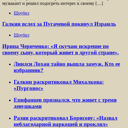
музыкант и решил подогреть интерес к своему […]
Шоубиз
Галкин вслед за Пугачевой покинул Израиль
Шоубиз
Ирина Чериченко: «Я скучаю искренне по
своему сыну, который живет в другой стране».
Линдси Лохан тайно вышла замуж. Кто ее
избранник?
Галкин раскритиковал Михалкова:
«Пургонос»
Епифанцев признался, что живет с тремя
девушками
Разин раскритиковал Борисову: «Назвал
неблагодарной наркошей и проклял»