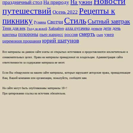
Новости
На ужин
праздничный стол
На природу
путешествий
Рецепты к
Осень 2022
Стиль
пикнику
Сытный завтрак
Свотчи
Румяна
Тени для век
алла пугачева
дети
дочь
Хайлайтер
деньги
Уход за кожей
смерть
похороны
пьер нарцисс
россия
умер
критика
сын
юрий шатунов
церемония прощания
Все материалы на данном сайте взяты из открытых источников и предоставляются исключительно в
ознакомительных целях. Права на материалы принадлежат их владельцам. Администрация сайта
ответственности за содержание материала не несет.
Если Вы обнаружили на нашем сайте материалы, которые нарушают авторские права, принадлежащие
Вам, Вашей компании или организации, пожалуйста, сообщите нам.
На сайте могут быть опубликованы материалы 18+!
При цитировании ссылка на источник обязательна.