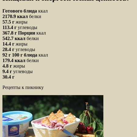
Готового блюда
ккал
2170.9 ккал
белки
57.5 г
жиры
113.4 г
углеводы
367.8 г
Порции
ккал
542.7 ккал
белки
14.4 г
жиры
28.4 г
углеводы
92 г
100 г блюда
ккал
179.4 ккал
белки
4.8 г
жиры
9.4 г
углеводы
30.4 г
Рецепты к пикнику