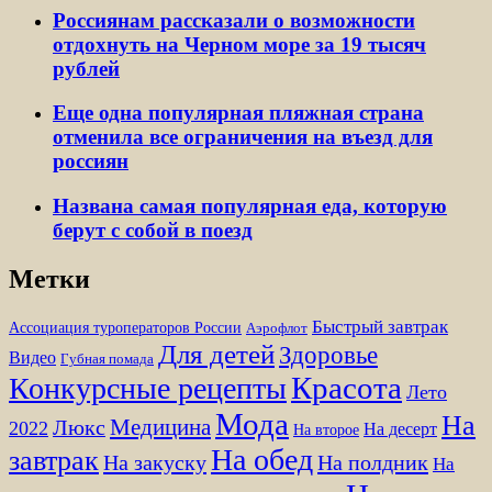
Россиянам рассказали о возможности
отдохнуть на Черном море за 19 тысяч
рублей
Еще одна популярная пляжная страна
отменила все ограничения на въезд для
россиян
Названа самая популярная еда, которую
берут с собой в поезд
Метки
Быстрый завтрак
Ассоциация туроператоров России
Аэрофлот
Для детей
Здоровье
Видео
Губная помада
Красота
Конкурсные рецепты
Лето
Мода
На
Медицина
Люкс
2022
На десерт
На второе
На обед
завтрак
На закуску
На полдник
На