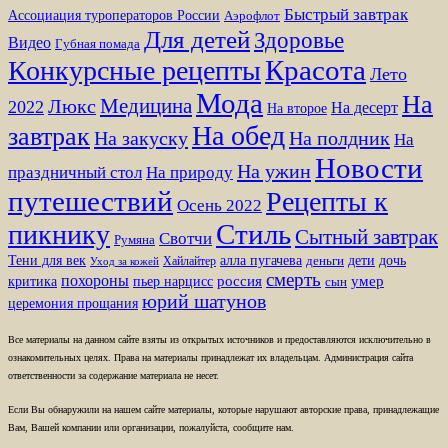
Быстрый завтрак
Ассоциация туроператоров России
Аэрофлот
Для детей
Здоровье
Видео
Губная помада
Красота
Конкурсные рецепты
Лето
Мода
На
Медицина
Люкс
2022
На десерт
На второе
На обед
завтрак
На закуску
На полдник
На
Новости
На ужин
праздничный стол
На природу
путешествий
Рецепты к
Осень 2022
Стиль
пикнику
Сытный завтрак
Свотчи
Румяна
Тени для век
алла пугачева
дети
дочь
Хайлайтер
деньги
Уход за кожей
смерть
похороны
пьер нарцисс
россия
умер
критика
сын
юрий шатунов
церемония прощания
Все материалы на данном сайте взяты из открытых источников и предоставляются исключительно в
ознакомительных целях. Права на материалы принадлежат их владельцам. Администрация сайта
ответственности за содержание материала не несет.
Если Вы обнаружили на нашем сайте материалы, которые нарушают авторские права, принадлежащие
Вам, Вашей компании или организации, пожалуйста, сообщите нам.