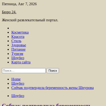
Skip
Пятница, Авг 7, 2026
to
Бюро 24.
content
Женский развлекательный портал.
Косметика
Красота
Стиль
Здоровье
Питание
Туризм
Шоубиз
Карта сайта
Найти:
Home
Шоубиз
Собчак подтвердила беременность жены Шнурова
Шоубиз
Собчак подтвердила беременность