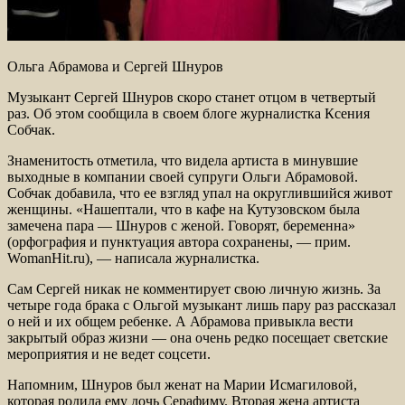
Ольга Абрамова и Сергей Шнуров
Музыкант Сергей Шнуров скоро станет отцом в четвертый
раз. Об этом сообщила в своем блоге журналистка Ксения
Собчак.
Знаменитость отметила, что видела артиста в минувшие
выходные в компании своей супруги Ольги Абрамовой.
Собчак добавила, что ее взгляд упал на округлившийся живот
женщины. «Нашептали, что в кафе на Кутузовском была
замечена пара — Шнуров с женой. Говорят, беременна»
(орфография и пунктуация автора сохранены, — прим.
WomanHit.ru), — написала журналистка.
Сам Сергей никак не комментирует свою личную жизнь. За
четыре года брака с Ольгой музыкант лишь пару раз рассказал
о ней и их общем ребенке. А Абрамова привыкла вести
закрытый образ жизни — она очень редко посещает светские
мероприятия и не ведет соцсети.
Напомним, Шнуров был женат на Марии Исмагиловой,
которая родила ему дочь Серафиму. Вторая жена артиста