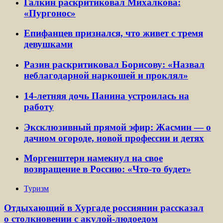
Галкин раскритиковал Михалкова:
«Пургонос»
Епифанцев признался, что живет с тремя
девушками
Разин раскритиковал Борисову: «Назвал
неблагодарной наркошей и проклял»
14-летняя дочь Панина устроилась на
работу
Эксклюзивный прямой эфир: Жасмин — о
дачном огороде, новой профессии и детях
Моргенштерн намекнул на свое
возвращение в Россию: «Что-то будет»
Туризм
Отдыхающий в Хургаде россиянин рассказал
о столкновении с акулой-людоедом