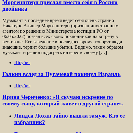
Моргенштерн прислал вместо себя в Россию
двойника
Музыкант в последнее время ведет себя очень странно
Накануне Алишер Моргенштерн (признан иностранным
агентом по решению Министерства юстиции РФ от
06.05.2022) позвал всех своих поклонников на встречу в
ресторане. Его заведение в последнее время, говорят люди
знающие, терпит большие убытки. Видимо, таким образом
музыкант и решил подогреть интерес к своему […]
Шоубиз
Галкин вслед за Пугачевой покинул Израиль
Шоубиз
Ирина Чериченко: «Я скучаю искренне по
своему сыну, который живет в другой стране».
Линдси Лохан тайно вышла замуж. Кто ее
избранник?