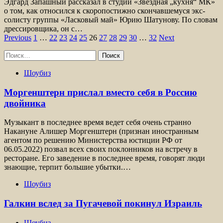
Эдгард Запашный рассказал в студии «Звездная „кухня“ МК»
о том, как относился к скоропостижно скончавшемуся экс-
солисту группы «Ласковый май» Юрию Шатунову. По словам
дрессировщика, он с…
Пагинация
Previous
1
…
22
23
24
25
26
27
28
29
30
…
32
Next
записей
Найти:
Шоубиз
Моргенштерн прислал вместо себя в Россию
двойника
Музыкант в последнее время ведет себя очень странно
Накануне Алишер Моргенштерн (признан иностранным
агентом по решению Министерства юстиции РФ от
06.05.2022) позвал всех своих поклонников на встречу в
ресторане. Его заведение в последнее время, говорят люди
знающие, терпит большие убытки.…
Шоубиз
Галкин вслед за Пугачевой покинул Израиль
Шоубиз