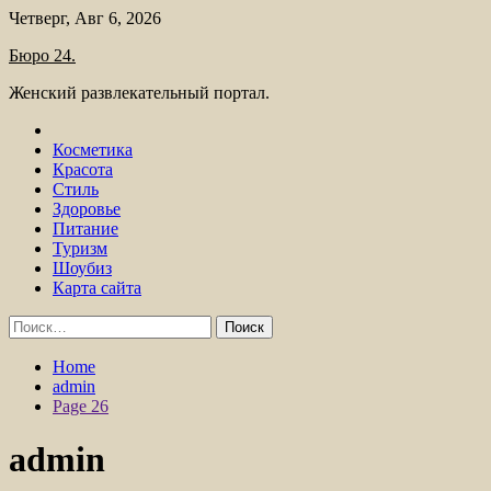
Skip
Четверг, Авг 6, 2026
to
Бюро 24.
content
Женский развлекательный портал.
Косметика
Красота
Стиль
Здоровье
Питание
Туризм
Шоубиз
Карта сайта
Найти:
Home
admin
Page 26
admin