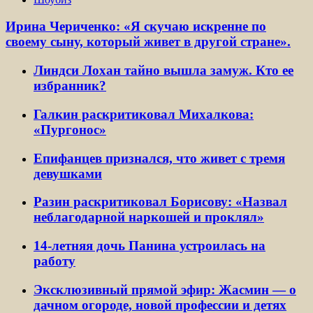
Ирина Чериченко: «Я скучаю искренне по
своему сыну, который живет в другой стране».
Линдси Лохан тайно вышла замуж. Кто ее
избранник?
Галкин раскритиковал Михалкова:
«Пургонос»
Епифанцев признался, что живет с тремя
девушками
Разин раскритиковал Борисову: «Назвал
неблагодарной наркошей и проклял»
14-летняя дочь Панина устроилась на
работу
Эксклюзивный прямой эфир: Жасмин — о
дачном огороде, новой профессии и детях