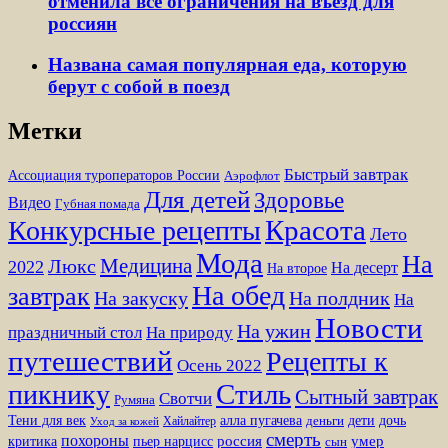
отменила все ограничения на въезд для
россиян
Названа самая популярная еда, которую
берут с собой в поезд
Метки
Быстрый завтрак
Ассоциация туроператоров России
Аэрофлот
Для детей
Здоровье
Видео
Губная помада
Красота
Конкурсные рецепты
Лето
Мода
На
Медицина
Люкс
2022
На десерт
На второе
На обед
завтрак
На закуску
На полдник
На
Новости
На ужин
праздничный стол
На природу
путешествий
Рецепты к
Осень 2022
Стиль
пикнику
Сытный завтрак
Свотчи
Румяна
Тени для век
алла пугачева
дети
дочь
Хайлайтер
деньги
Уход за кожей
смерть
похороны
пьер нарцисс
россия
умер
критика
сын