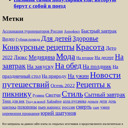
берут с собой в поезд
Метки
Быстрый завтрак
Ассоциация туроператоров России
Аэрофлот
Для детей
Здоровье
Видео
Губная помада
Красота
Конкурсные рецепты
Лето
Мода
На
Медицина
Люкс
2022
На десерт
На второе
На обед
завтрак
На закуску
На полдник
На
Новости
На ужин
праздничный стол
На природу
путешествий
Рецепты к
Осень 2022
Стиль
пикнику
Сытный завтрак
Свотчи
Румяна
Тени для век
алла пугачева
дети
дочь
Хайлайтер
деньги
Уход за кожей
смерть
похороны
пьер нарцисс
россия
умер
критика
сын
юрий шатунов
церемония прощания
Все материалы на данном сайте взяты из открытых источников и предоставляются исключительно в