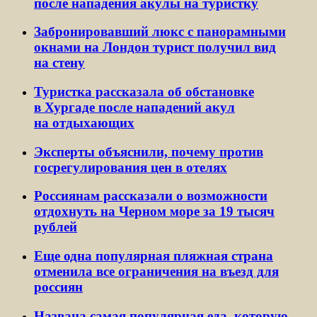
после нападения акулы на туристку
Забронировавший люкс с панорамными
окнами на Лондон турист получил вид
на стену
Туристка рассказала об обстановке
в Хургаде после нападений акул
на отдыхающих
Эксперты объяснили, почему против
госрегулирования цен в отелях
Россиянам рассказали о возможности
отдохнуть на Черном море за 19 тысяч
рублей
Еще одна популярная пляжная страна
отменила все ограничения на въезд для
россиян
Названа самая популярная еда, которую