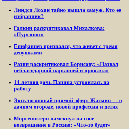
Линдси Лохан тайно вышла замуж. Кто ее
избранник?
Галкин раскритиковал Михалкова:
«Пургонос»
Епифанцев признался, что живет с тремя
девушками
Разин раскритиковал Борисову: «Назвал
неблагодарной наркошей и проклял»
14-летняя дочь Панина устроилась на
работу
Эксклюзивный прямой эфир: Жасмин — о
дачном огороде, новой профессии и детях
Моргенштерн намекнул на свое
возвращение в Россию: «Что-то будет»