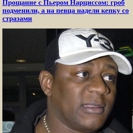
Прощание с Пьером Нарциссом: гроб
подменили, а на певца надели кепку со
стразами