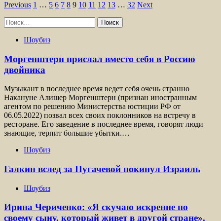
Пагинация
Previous
1
…
5
6
7
8
9
10
11
12
13
…
32
Next
записей
Найти:
Шоубиз
Моргенштерн прислал вместо себя в Россию
двойника
Музыкант в последнее время ведет себя очень странно
Накануне Алишер Моргенштерн (признан иностранным
агентом по решению Министерства юстиции РФ от
06.05.2022) позвал всех своих поклонников на встречу в
ресторане. Его заведение в последнее время, говорят люди
знающие, терпит большие убытки.…
Шоубиз
Галкин вслед за Пугачевой покинул Израиль
Шоубиз
Ирина Чериченко: «Я скучаю искренне по
своему сыну, который живет в другой стране».