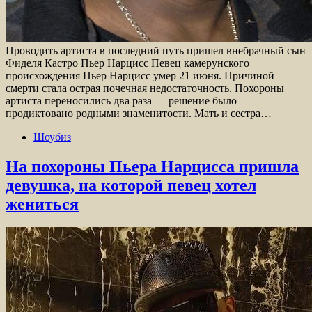
Проводить артиста в последний путь пришел внебрачный сын
Фиделя Кастро Пьер Нарцисс Певец камерунского
происхождения Пьер Нарцисс умер 21 июня. Причиной
смерти стала острая почечная недостаточность. Похороны
артиста переносились два раза — решение было
продиктовано родными знаменитости. Мать и сестра…
Шоубиз
На похороны Пьера Нарцисса пришла
девушка, на которой певец хотел
жениться