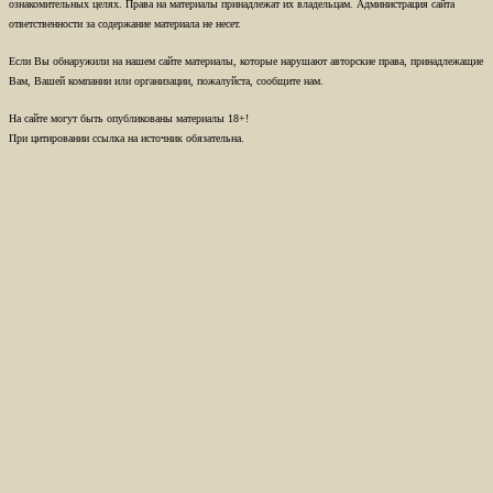
ознакомительных целях. Права на материалы принадлежат их владельцам. Администрация сайта
ответственности за содержание материала не несет.
Если Вы обнаружили на нашем сайте материалы, которые нарушают авторские права, принадлежащие
Вам, Вашей компании или организации, пожалуйста, сообщите нам.
На сайте могут быть опубликованы материалы 18+!
При цитировании ссылка на источник обязательна.